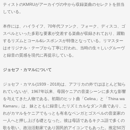
ティストのKMRUがアーカイヴの中から収録楽曲のセレクトを担当
している。
本作には、ハイライフ、70年代ファンク、フォーク、ディスコ、ゴ
スペルといった多彩な要素が交差する楽曲が収録されており、躍動
するリズムとコール&レスポンスが特徴となっている。リマスター
はオリジナル・テープから丁寧に行われ、当時の生々しいグルーヴ
と録音の質感を現代に再提示している。
ジョセフ・カマルについて
ジョセフ・カマル(1939 - 2018)は、アフリカの外ではほとんど知ら
れていないが、1967年以来、母国ケニアの音楽シーンに多大な影響
を与えてきた人物である。初期のヒット曲「Celina」と「Thina wa
Kamaru」は、妹とともに録音したリズミカルなダンス曲であり、こ
れがカマルをケニアでもっとも有名なベンガとゴスペルの音楽家の
一人へと押し上げる礎となった。彼は母語であるキクユ語で多くの
歌を歌い、政治活動家であり国民的アイコンでもあった。推定50万