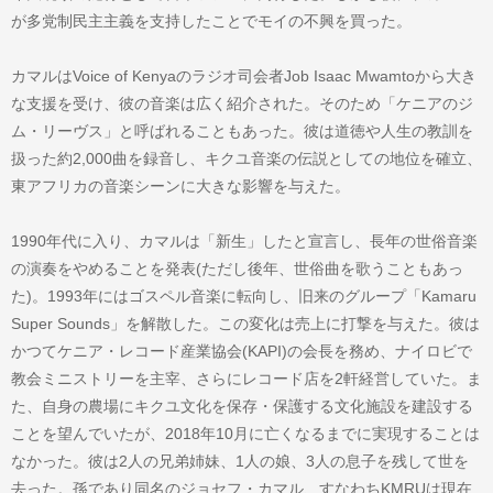
が多党制民主主義を支持したことでモイの不興を買った。
カマルはVoice of Kenyaのラジオ司会者Job Isaac Mwamtoから大き
な支援を受け、彼の音楽は広く紹介された。そのため「ケニアのジ
ム・リーヴス」と呼ばれることもあった。彼は道徳や人生の教訓を
扱った約2,000曲を録音し、キクユ音楽の伝説としての地位を確立、
東アフリカの音楽シーンに大きな影響を与えた。
1990年代に入り、カマルは「新生」したと宣言し、長年の世俗音楽
の演奏をやめることを発表(ただし後年、世俗曲を歌うこともあっ
た)。1993年にはゴスペル音楽に転向し、旧来のグループ「Kamaru
Super Sounds」を解散した。この変化は売上に打撃を与えた。彼は
かつてケニア・レコード産業協会(KAPI)の会長を務め、ナイロビで
教会ミニストリーを主宰、さらにレコード店を2軒経営していた。ま
た、自身の農場にキクユ文化を保存・保護する文化施設を建設する
ことを望んでいたが、2018年10月に亡くなるまでに実現することは
なかった。彼は2人の兄弟姉妹、1人の娘、3人の息子を残して世を
去った。孫であり同名のジョセフ・カマル、すなわちKMRUは現在