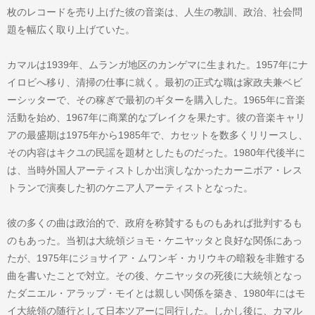
枚のレコードを売り上げた彼の音楽は、人生の教訓、政治、社会問
題を幅広く取り上げていた。
カマルは1939年、ムランガ地区のカンゲマに生まれた。1957年にナ
イロビへ移り、清掃の仕事に就く。最初の正式な職は家政夫兼ベビ
ーシッターで、その稼ぎで最初のギターを購入した。1965年に音楽
活動を始め、1967年に商業的なブレイクを果たす。彼の音楽キャリ
アの最盛期は1975年から1985年で、カセットを数多くリリースし、
その内容はキクユの民謡を題材としたものだった。1980年代後半に
は、当時外国人アーティストしか出演しなかったカーニボア・レス
トランで演奏した初のケニア人アーティストとなった。
彼の多くの曲は政治的で、政府を称賛するものもあれば批判するも
のもあった。当初は大統領ジョモ・ケニヤッタと良好な関係にあっ
たが、1975年にジョサイア・ムワンギ・カリウキの暗殺を非難する
曲を書いたことで対立。その後、ケニヤッタの死後に大統領となっ
たダニエル・アラップ・モイとは親しい関係を築き、1980年にはモ
イ大統領の随行として日本ツアーに同行した。しかし後に、カマル