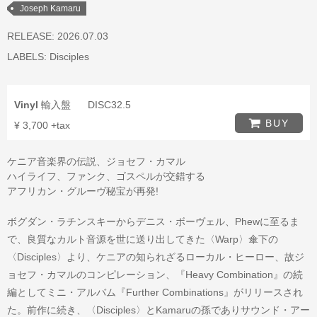
Joseph Kamaru
RELEASE: 2026.07.03
LABELS:
Disciples
Vinyl
輸入盤
DISC32.5
BUY
¥ 3,700 +tax
ケニア音楽界の伝説、ジョセフ・カマル
ハイライフ、ファンク、ゴスペルが交錯する
アフリカン・グルーヴ秘宝が再発!
ボグダン・ラチンスキーからデニス・ボーヴェル、Phewに至るま
で、良質なカルト音源を世に送り出してきた〈Warp〉傘下の
〈Disciples〉より、ケニアの知られざるローカル・ヒーロー、故ジ
ョセフ・カマルのコンピレーション、『Heavy Combination』の続
編としてミニ・アルバム『Further Combinations』がリリースされ
た。前作に続き、〈Disciples〉とKamaruの孫でありサウンド・アー