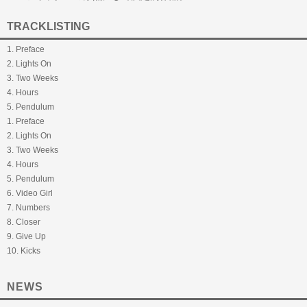
TRACKLISTING
1. Preface
2. Lights On
3. Two Weeks
4. Hours
5. Pendulum
1. Preface
2. Lights On
3. Two Weeks
4. Hours
5. Pendulum
6. Video Girl
7. Numbers
8. Closer
9. Give Up
10. Kicks
NEWS