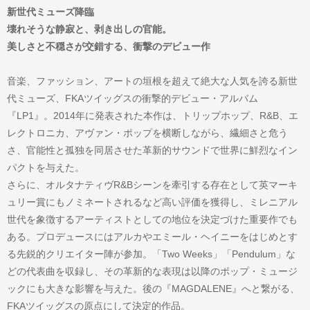
新世代ミューズ降臨
壊れそうな静寂と、剥き出しの官能。
美しさと不穏さが交錯する、衝撃のデビュー作
音楽、ファッション、アートの垣根を超えて絶大な人気を誇る新世
代ミューズ、FKAツイッグスの衝撃的デビュー・アルバム
『LP1』。2014年に発表された本作は、トリップホップ、R&B、エ
レクトロニカ、アヴァン・ポップを横断しながら、繊細さと危う
さ、官能性と孤独を同居させた革新的サウンドで世界に鮮烈なイン
パクトを与えた。
さらに、オルタナティヴR&Bシーンを牽引する存在として英マーキ
ュリー賞にもノミネートされるなど高い評価を獲得し、ミレニアル
世代を象徴するアーティストとしての地位を決定づけた重要作でも
ある。プロデュースにはアルカやエミール・ヘイニーをはじめとす
る先鋭的クリエイター陣が参加。「Two Weeks」「Pendulum」な
どの代表曲を収録し、その革新的な表現は以降のポップ・ミュージ
ックにも大きな影響を与えた。後の『MAGDALENE』へと繋がる、
FKAツイッグスの原点にして決定的作品。