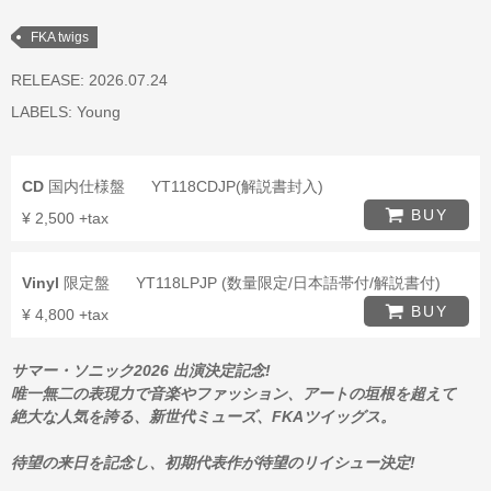
FKA twigs
RELEASE: 2026.07.24
LABELS:
Young
CD
国内仕様盤
YT118CDJP(解説書封入)
BUY
¥ 2,500 +tax
Vinyl
限定盤
YT118LPJP (数量限定/日本語帯付/解説書付)
BUY
¥ 4,800 +tax
サマー・ソニック2026 出演決定記念!
唯一無二の表現力で音楽やファッション、アートの垣根を超えて
絶大な人気を誇る、新世代ミューズ、FKAツイッグス。
待望の来日を記念し、初期代表作が待望のリイシュー決定!