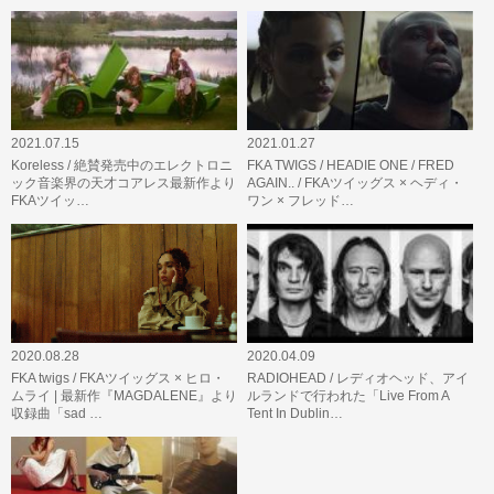
2021.07.15
2021.01.27
Koreless / 絶賛発売中のエレクトロニ
FKA TWIGS / HEADIE ONE / FRED
ック音楽界の天才コアレス最新作より
AGAIN.. / FKAツイッグス × ヘディ・
FKAツイッ…
ワン × フレッド…
2020.08.28
2020.04.09
FKA twigs / FKAツイッグス × ヒロ・
RADIOHEAD / レディオヘッド、アイ
ムライ | 最新作『MAGDALENE』より
ルランドで行われた「Live From A
収録曲「sad …
Tent In Dublin…