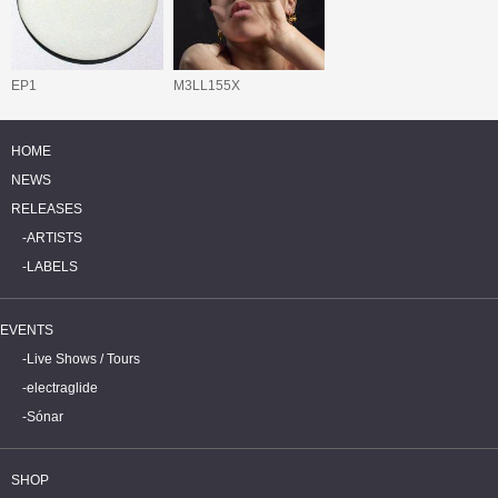
EP1
M3LL155X
HOME
NEWS
RELEASES
ARTISTS
LABELS
EVENTS
Live Shows / Tours
electraglide
Sónar
SHOP