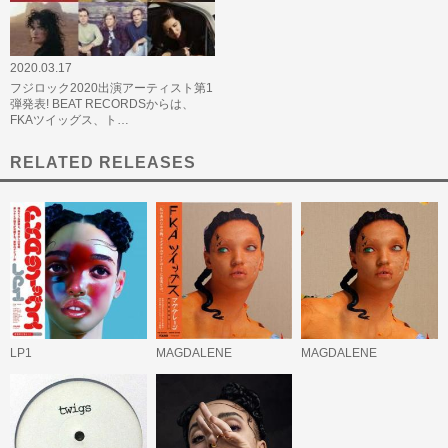
2020.03.17
フジロック2020出演アーティスト第1
弾発表! BEAT RECORDSからは、
FKAツイッグス、ト…
RELATED RELEASES
LP1
MAGDALENE
MAGDALENE