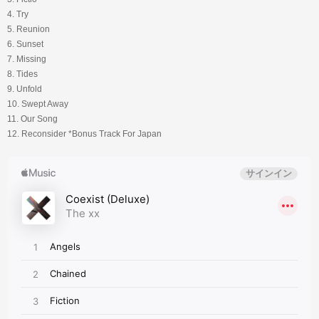
4. Try
5. Reunion
6. Sunset
7. Missing
8. Tides
9. Unfold
10. Swept Away
11. Our Song
12. Reconsider *Bonus Track For Japan