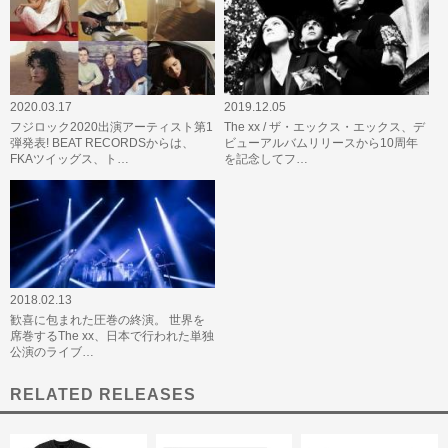
2020.03.17
2019.12.05
フジロック2020出演アーティスト第1
The xx / ザ・エックス・エックス、デ
弾発表! BEAT RECORDSからは、
ビューアルバムリリースから10周年
FKAツイッグス、ト…
を記念してフ…
2018.02.13
歓喜に包まれた圧巻の終演。 世界を
席巻するThe xx、日本で行われた単独
公演のライブ…
RELATED RELEASES