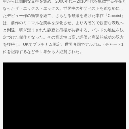
中から圧倒的な支持を集め、2000年代～2010年代を象徴する存在と
なったザ・エックス・エックス。世界中の年間ベストを総なめにし
たデビュー作の衝撃を経て、さらなる飛躍を遂げた本作『Coexist』
は、前作のミニマルな美学を深化させ、より内省的で親密な表現へ
と到達、研ぎ澄まされた静寂と昂揚が共存する、バンドの地位を決
定づけた傑作となった。その音楽性は高い評価と商業的成功の双方
を獲得し、UKでプラチナム認定、世界各国でアルバム・チャート1
位を記録するなど全世界から大絶賛された。