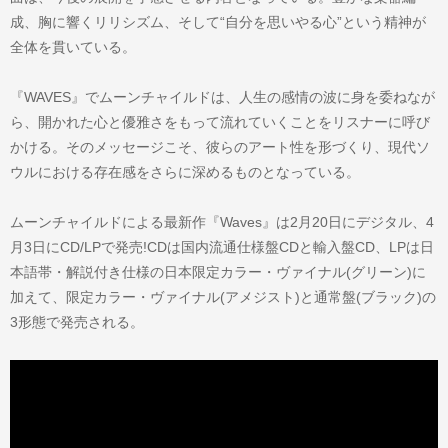
成、胸に響くリリシズム、そして“自分を思いやる心”という精神が
全体を貫いている。
『WAVES』でムーンチャイルドは、人生の感情の波に身を委ねなが
ら、開かれた心と優雅さをもって流れていくことをリスナーに呼び
かける。そのメッセージこそ、彼らのアート性を形づくり、現代ソ
ウルにおける存在感をさらに深めるものとなっている。
ムーンチャイルドによる最新作『Waves』は2月20日にデジタル、4
月3日にCD/LPで発売!CDは国内流通仕様盤CDと輸入盤CD、LPは日
本語帯・解説付き仕様の日本限定カラー・ヴァイナル(グリーン)に
加えて、限定カラー・ヴァイナル(アメジスト)と通常盤(ブラック)の
3形態で発売される。