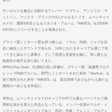
サンゼルスを拠点に活動するアンバー・ナヴラン、アンドリス・マ
ットソン、マックス・ブリックの3人からなるトリオ、ムーンチャイ
ルドが、通算6作目となるスタジオ・アルバム『WAVES』を2026年
4月3日にリリースすることが発表された。
グラミー賞ノミネート歴を持つ彼らは、ソウル、R&B、ジャズを自
在に融合したサウンドで知られ、14年にわたるキャリアを通じて培
ってきた温もりと真摯さ、そして高度な音楽性を軸に、常に新たな
創造性の地平を切り拓いてきた。
NPRのTiny Desk」出演時の高い評価や、グラミー賞「最優秀プログ
レッシヴR&Bアルバム」部門にノミネートされた前作『Starfruit』を
経て制作された本作『WAVES』は、原点回帰でありながらも新たな
挑戦の一歩となる作品だ。
本作は、ムーンチャイルドのキャリアの中でも最もパーソナルで感
情的な深みを湛えた作品となっている。メンバー全員がマルチ・イ
ンストゥルメンタリストであり、作詞・作曲・アレンジ・プロデュ