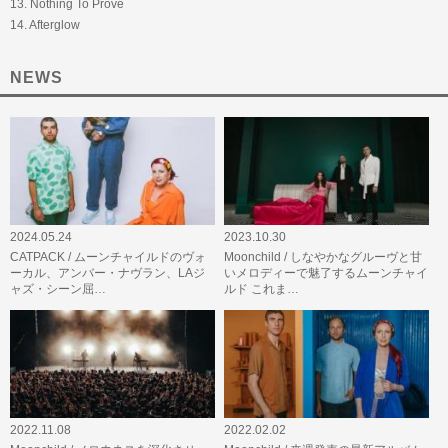
13. Nothing To Prove
14. Afterglow
NEWS
2024.05.24
2023.10.30
CATPACK / ムーンチャイルドのヴォ
Moonchild / しなやかなグルーヴと甘
ーカル、アンバー・ナヴラン、LAジ
いメロディーで魅了するムーンチャイ
ャズ・シーン屈…
ルド これま…
2022.11.08
2022.02.02