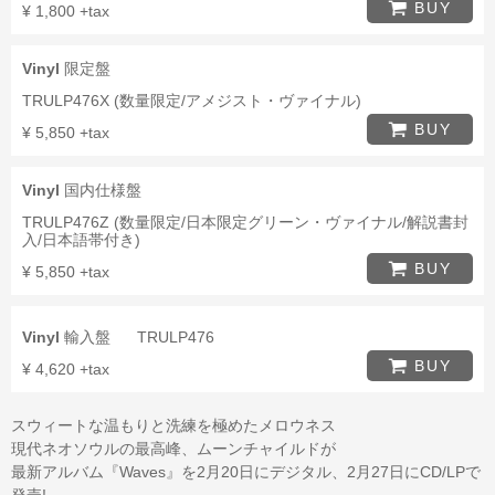
BUY
¥ 1,800 +tax
Vinyl
限定盤
TRULP476X (数量限定/アメジスト・ヴァイナル)
BUY
¥ 5,850 +tax
Vinyl
国内仕様盤
TRULP476Z (数量限定/日本限定グリーン・ヴァイナル/解説書封
入/日本語帯付き)
BUY
¥ 5,850 +tax
Vinyl
輸入盤
TRULP476
BUY
¥ 4,620 +tax
スウィートな温もりと洗練を極めたメロウネス
現代ネオソウルの最高峰、ムーンチャイルドが
最新アルバム『Waves』を2月20日にデジタル、2月27日にCD/LPで
発売!