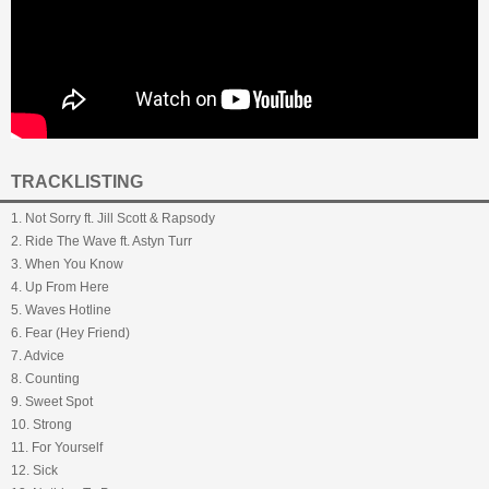
TRACKLISTING
1. Not Sorry ft. Jill Scott & Rapsody
2. Ride The Wave ft. Astyn Turr
3. When You Know
4. Up From Here
5. Waves Hotline
6. Fear (Hey Friend)
7. Advice
8. Counting
9. Sweet Spot
10. Strong
11. For Yourself
12. Sick