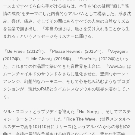
ースまですべてを自ら手がける彼らは、本作を“心の健康”“癒し”“感
情の成長”をテーマにした内省的なアルバムとして構築した。浮き沈
み、喜び、痛み、そしてその間にあるすべての人生の自然なリズム
を音楽で描き出し、「本当の強さは、脆さを受け入れることから生
まれる」というメッセージをリスナーに届ける。
『Be Free』(2012年)、『Please Rewind』(2015年)、『Voyager』
(2017年)、『Little Ghost』(2019年)、『Starfruit』(2022年)といっ
た、これまでの作品群で築いてきた音世界を土台に、『WAVES』は
ムーンチャイルドのサウンドをさらに進化させた。豊潤なホーン・
アレンジ、幻想的なハーモニー、そして心を包み込むようなプロダ
クションが、現代のR&Bとタイムレスなソウルの境界を溶かしてい
く。
ジル・スコットとラプソディを迎えた「Not Sorry」、そしてアステ
ィン・ターをフィーチャーした「Ride The Wave」(世界メンタルヘ
ルスデーである10月10日にリリース)というアルバムからの最初の2
曲は、今後の展開を予感させる内容となっている。豊かな楽器編