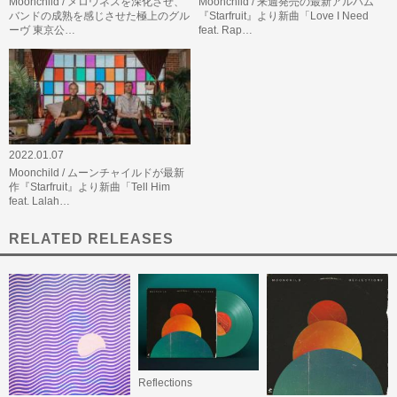
Moonchild / メロウネスを深化させ、
Moonchild / 来週発売の最新アルバム
バンドの成熟を感じさせた極上のグル
『Starfruit』より新曲「Love I Need
ーヴ 東京公…
feat. Rap…
2022.01.07
Moonchild / ムーンチャイルドが最新
作『Starfruit』より新曲「Tell Him
feat. Lalah…
RELATED RELEASES
Reflections