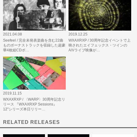
2021.04.08
2019.12.25
Seefeel / 完全未発表楽曲を含む22曲
WXAXRXP / 30周年記念イベントで上
ものボーナストラックを収録した超豪
映されたエイフェックス・ツインの
華4枚組CDボ…
A/Vライブ映像が…
2019.11.15
WXAXRXP / 〈WARP〉30周年記念リ
リース 『WXAXRXP Sessions』
12"シリーズ本日リリー…
RELATED RELEASES