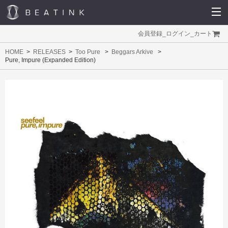
会員登録
_
ログイン
_
カート
HOME
RELEASES
Too Pure
Beggars Arkive
Pure, Impure (Expanded Edition)