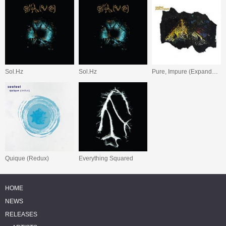
Sol.Hz
Sol.Hz
Pure, Impure (Expanded Edition)
Quique (Redux)
Everything Squared
HOME
NEWS
RELEASES