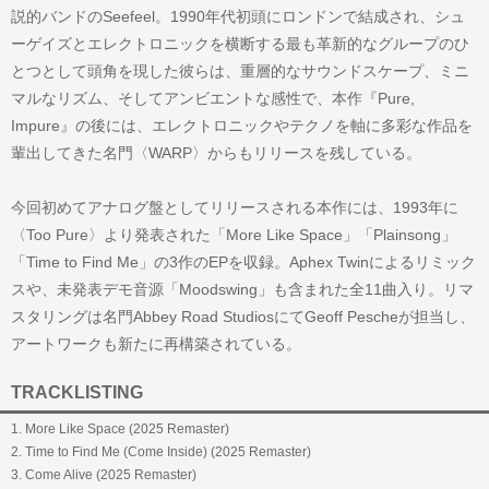
説的バンドのSeefeel。1990年代初頭にロンドンで結成され、シュ
ーゲイズとエレクトロニックを横断する最も革新的なグループのひ
とつとして頭角を現した彼らは、重層的なサウンドスケープ、ミニ
マルなリズム、そしてアンビエントな感性で、本作『Pure,
Impure』の後には、エレクトロニックやテクノを軸に多彩な作品を
輩出してきた名門〈WARP〉からもリリースを残している。
今回初めてアナログ盤としてリリースされる本作には、1993年に
〈Too Pure〉より発表された「More Like Space」「Plainsong」
「Time to Find Me」の3作のEPを収録。Aphex Twinによるリミック
スや、未発表デモ音源「Moodswing」も含まれた全11曲入り。リマ
スタリングは名門Abbey Road StudiosにてGeoff Pescheが担当し、
アートワークも新たに再構築されている。
TRACKLISTING
1. More Like Space (2025 Remaster)
2. Time to Find Me (Come Inside) (2025 Remaster)
3. Come Alive (2025 Remaster)