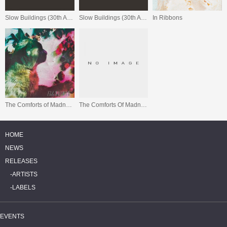
Slow Buildings (30th Anniversary Re:Masters)
Slow Buildings (30th Anniversary Re:Masters) [RSD 2025]
In Ribbons
The Comforts of Madness (30th Anniversary Remaster)
The Comforts Of Madness
HOME
NEWS
RELEASES
ARTISTS
LABELS
EVENTS