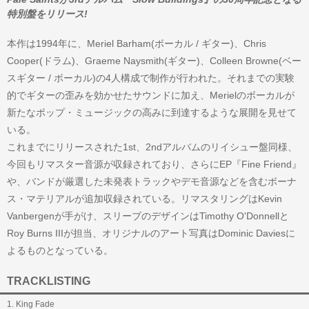
特別盤をリリース!
本作は1994年に、Meriel Barham(ボーカル / ギター)、Chris
Cooper(ドラム)、Graeme Naysmith(ギター)、Colleen Browne(ベー
スギター / ボーカル)の4人構成で制作が行われた。それまでの実験
的でギターの歪みを効かせたサウンドに加え、Merielのボーカルが
新たなポップ・ミュージックの高みに到達するような展開を見せて
いる。
これまでにリリースされた1st、2ndアルバムのリイシュー盤同様、
今回もリマスター音源が収録されており、さらにEP『Fine Friend』
や、バンドが厳選した未発表トラックやデモ音源などを含むボーナ
ス・マテリアルが追加収録されている。リマスタリングはKevin
Vanbergenが手がけ、スリーブのデザインはTimothy O'Donnellと
Roy Burns IIIが担当、オリジナルのアート写真はDominic Daviesに
よるものとなっている。
TRACKLISTING
1. King Fade