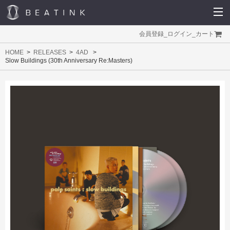
会員登録
_
ログイン
_
カート
HOME
RELEASES
4AD
Slow Buildings (30th Anniversary Re:Masters)