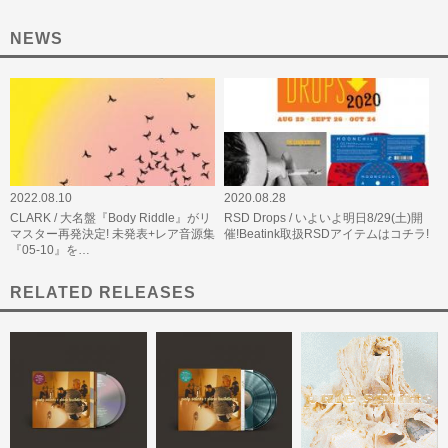
NEWS
2022.08.10
2020.08.28
CLARK / 大名盤『Body Riddle』がリ
RSD Drops / いよいよ明日8/29(土)開
マスター再発決定! 未発表+レア音源集
催!Beatink取扱RSDアイテムはコチラ!
『05-10』を…
RELATED RELEASES