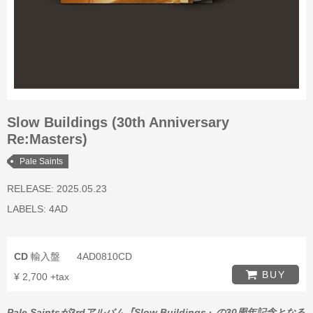
Slow Buildings (30th Anniversary
Re:Masters)
Pale Saints
RELEASE: 2025.05.23
LABELS:
4AD
CD
輸入盤
4AD0810CD
BUY
¥ 2,700 +tax
Pale Saintsが3rdアルバム『Slow Buildings』の30周年記念となる