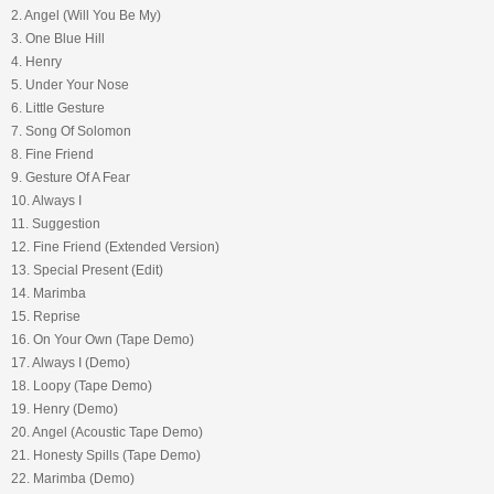
2. Angel (Will You Be My)
3. One Blue Hill
4. Henry
5. Under Your Nose
6. Little Gesture
7. Song Of Solomon
8. Fine Friend
9. Gesture Of A Fear
10. Always I
11. Suggestion
12. Fine Friend (Extended Version)
13. Special Present (Edit)
14. Marimba
15. Reprise
16. On Your Own (Tape Demo)
17. Always I (Demo)
18. Loopy (Tape Demo)
19. Henry (Demo)
20. Angel (Acoustic Tape Demo)
21. Honesty Spills (Tape Demo)
22. Marimba (Demo)