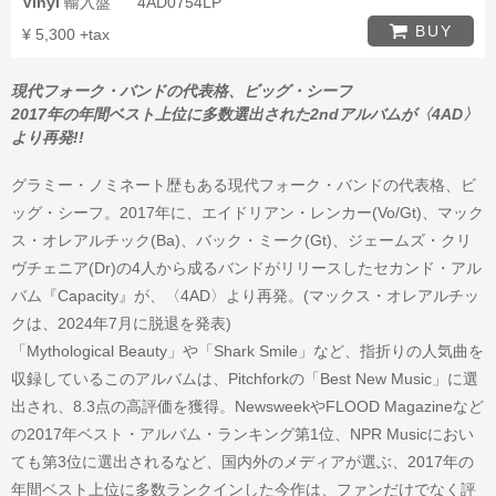
Vinyl
輸入盤
4AD0754LP
BUY
¥ 5,300 +tax
現代フォーク・バンドの代表格、ビッグ・シーフ
2017年の年間ベスト上位に多数選出された2ndアルバムが〈4AD〉
より再発!!
グラミー・ノミネート歴もある現代フォーク・バンドの代表格、ビ
ッグ・シーフ。2017年に、エイドリアン・レンカー(Vo/Gt)、マック
ス・オレアルチック(Ba)、バック・ミーク(Gt)、ジェームズ・クリ
ヴチェニア(Dr)の4人から成るバンドがリリースしたセカンド・アル
バム『Capacity』が、〈4AD〉より再発。(マックス・オレアルチッ
クは、2024年7月に脱退を発表)
「Mythological Beauty」や「Shark Smile」など、指折りの人気曲を
収録しているこのアルバムは、Pitchforkの「Best New Music」に選
出され、8.3点の高評価を獲得。NewsweekやFLOOD Magazineなど
の2017年ベスト・アルバム・ランキング第1位、NPR Musicにおい
ても第3位に選出されるなど、国内外のメディアが選ぶ、2017年の
年間ベスト上位に多数ランクインした今作は、ファンだけでなく評