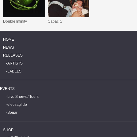
Double Infinity
Capacity
HOME
NEWS
RELEASES
ARTISTS
LABELS
EVENTS
Live Shows / Tours
electraglide
Sónar
SHOP