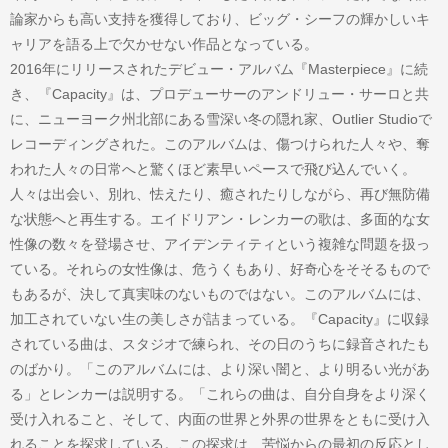
論家からも高い支持を獲得しており、ビッグ・シーフの輝かしいキ
ャリアを語る上で欠かせない作品となっている。
2016年にリリースされたデビュー・アルバム『Masterpiece』に続
き、『Capacity』は、プロデューサーのアンドリュー・サーロと共
に、ニューヨーク州北部にある雪深い冬の隠れ家、Outlier Studioで
レコーディングされた。このアルバムは、傷つけられた人々や、奪
われた人々の日常へと驚くほど素早いペースで飛び込んでいく。
人々は出会い、別れ、怯えたり、癒されたりしながら、再び無防備
な状態へと再生する。エイドリアン・レンカーの歌は、多面的な女
性像の数々を登場させ、アイデンティティという複雑な問題を扱っ
ている。それらの女性像は、危うくもあり、好奇心をそそるもので
もあるが、決して真実味のないものではない。このアルバムには、
加工されていない生の美しさが詰まっている。『Capacity』に収録
されている曲は、スタジオで練られ、その日のうちに録音されたも
のばかり。「このアルバムには、より深い闇と、より明るい光があ
る」とレンカーは説明する。「これらの曲は、自分自身をより深く
受け入れること、そして、内面の世界と外界の世界をともに受け入
れることを探求している。この探求は、苦悩からの最初の反応とし