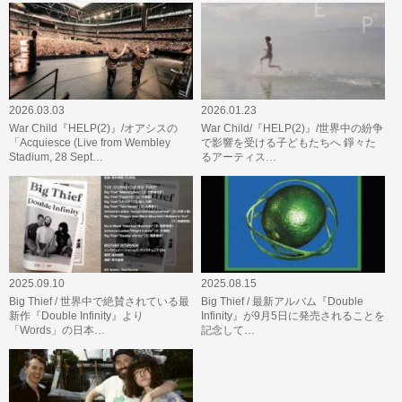
2026.03.03
2026.01.23
War Child『HELP(2)』/オアシスの
War Child/『HELP(2)』/世界中の紛争
「Acquiesce (Live from Wembley
で影響を受ける子どもたちへ 錚々た
Stadium, 28 Sept…
るアーティス…
2025.09.10
2025.08.15
Big Thief / 世界中で絶賛されている最
Big Thief / 最新アルバム『Double
新作『Double Infinity』より
Infinity』が9月5日に発売されることを
「Words」の日本…
記念して…