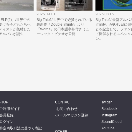
2025.09.10
2025.08.15
『HELP(2)』/世界中の
Big Thief / 世界中で絶賛されている
Big Thief / 最新アルバ
受ける子どもたちへ
最新作『Double Infinity』より
Infinity』が9月5日
ティストが集結した
「Words」の日本語字幕付きミュ
とを記念して、ファン
アルバムが誕生
ージック・ビデオが公開!
て開催されるスペシャ
ン…
SHOP
CONTACT
Twitter
ご利用ガイド
お問い合わせ
Facebook
会員登録
メールマガジン登録
Instagram
ログイン
SoundCloud
特定商取引法に基づく表記
Youtube
OTHER