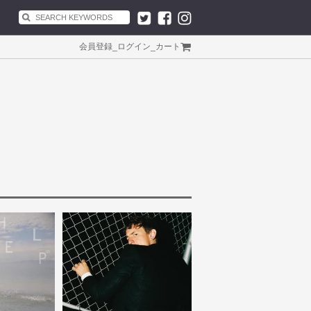
会員登録
_
ログイン
_
カート