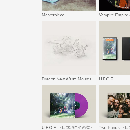
Masterpiece
U.F.O.F.
Dragon New Warm Mountain I Believe in You
U.F.O.F. 〈日本独自企画盤〉