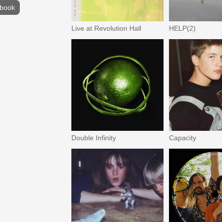
book
Live at Revolution Hall
HELP(2)
Double Infinity
Capacity