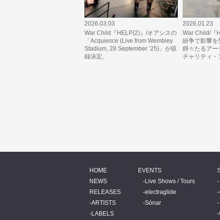
2026.03.03
2026.01.23
War Child『HELP(2)』/オアシスの
War Child/
「Acquiesce (Live from Wembley
紛争で影響を
Stadium, 28 September ’25)」が収
錚々たるアー
録決定。
チャリティ・
HOME
EVENTS
NEWS
Live Shows / Tours
RELEASES
electraglide
ARTISTS
Sónar
LABELS