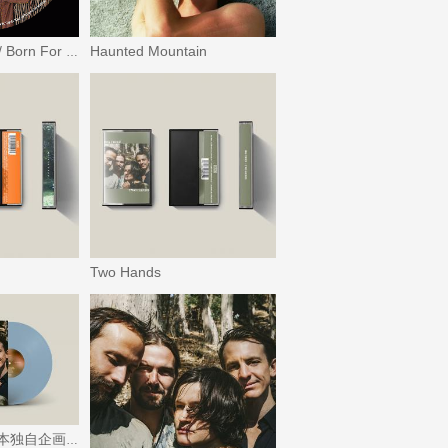
Haunted Mountain
Vampire Empire / Born For Loving You
Two Hands
Two Hands 〈日本独自企画盤〉