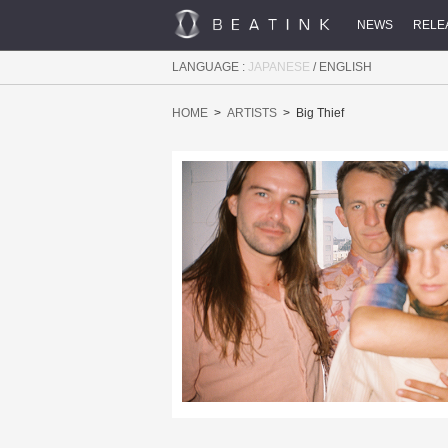
NEWS
RELE
LANGUAGE :
JAPANESE
/
ENGLISH
HOME
ARTISTS
Big Thief