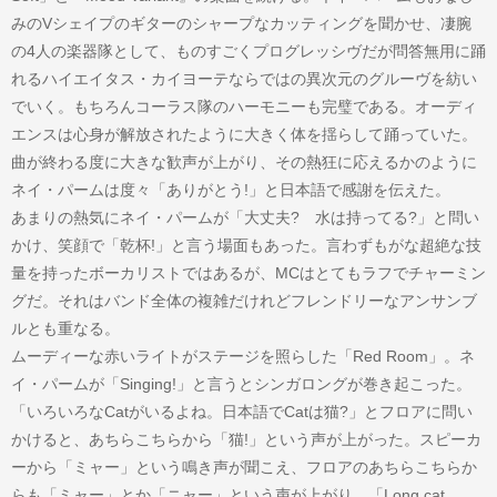
みのVシェイプのギターのシャープなカッティングを聞かせ、凄腕
の4人の楽器隊として、ものすごくプログレッシヴだが問答無用に踊
れるハイエイタス・カイヨーテならではの異次元のグルーヴを紡い
でいく。もちろんコーラス隊のハーモニーも完璧である。オーディ
エンスは心身が解放されたように大きく体を揺らして踊っていた。
曲が終わる度に大きな歓声が上がり、その熱狂に応えるかのように
ネイ・パームは度々「ありがとう!」と日本語で感謝を伝えた。
あまりの熱気にネイ・パームが「大丈夫? 水は持ってる?」と問い
かけ、笑顔で「乾杯!」と言う場面もあった。言わずもがな超絶な技
量を持ったボーカリストではあるが、MCはとてもラフでチャーミン
グだ。それはバンド全体の複雑だけれどフレンドリーなアンサンブ
ルとも重なる。
ムーディーな赤いライトがステージを照らした「Red Room」。ネ
イ・パームが「Singing!」と言うとシンガロングが巻き起こった。
「いろいろなCatがいるよね。日本語でCatは猫?」とフロアに問い
かけると、あちらこちらから「猫!」という声が上がった。スピーカ
ーから「ミャー」という鳴き声が聞こえ、フロアのあちらこちらか
らも「ミャー」とか「ニャー」という声が上がり、「Long cat