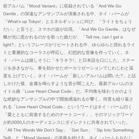
前アルバム『Mood Variant』に収録されている「And We Go
Gentle」の深遠なアンサンブルが演奏される中、ネイ・パームが
「What’s up Tokyo!」とエネルギッシュに叫び、「ライトをちょう
だい」と言うと、スマホの波が出現。「And We Go Gentle」はなぜ
蛾が光に惹かれるのかを歌った曲だが、「Tell me, can I get a
light?」というフレーズがリピートされる中、ゆらゆらと揺れるライ
トと重層的なコーラスが呼応し、幻想的な音像を作っていく。ネ
イ・パームは嬉しそうに「キラキラ!」と日本語を口にした。ステー
ジを歩きながら、拳を効かせたボーカリゼーションでじわじわと温
度を上げていく。ネイ・パームが「新しいアルバムは聞いた?」と話
しかけた後、金属を鳴らすような音が聞こえた。最新アルバムのタ
イトル曲「Love Heart Cheat Code」だ。不均衡を味わうかのよう
な絶妙なアンサンブルの中で開放感溢れるが響く。何度も繰り返さ
れる「Love Heart Cheat Code」というワードはネイ・パーム曰く
「愛とともに前進するためのチートコード」。そのマジックワード
が約3000人のオーディエンスにダイレクトに共有されていった。
「All The Words We Don't Say」「Get Sun」「Sip Into Something
Soft」と『Mood Variant』の楽曲を続ける。ネイ・パームもおなじ