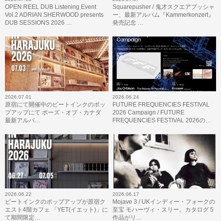
OPEN REEL DUB Listening Event
Squarepusher / 鬼才スクエアプッシャ
Vol.2 ADRIAN SHERWOOD presents
ー、最新アルバム『Kammerkonzert』
DUB SESSIONS 2026 …
発売記念 …
2026.07.01
2026.06.24
原宿にて開催中のビートインクのポッ
FUTURE FREQUENCIES FESTIVAL
プアップにて ボーズ・オブ・カナダ
2026 Campaign / FUTURE
最新アルバ…
FREQUENCIES FESTIVAL 2026の…
2026.06.22
2026.06.17
ビートインクのポップアップが原宿ク
Mojave 3 / UKインディー・フォークの
エスト4階カフェ 「YET(イエット)」に
至宝 モハーヴィ・スリー。カタログ 5
て期間限定…
作品がリ…