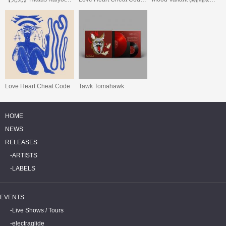
Love Heart Cheat Code
Tawk Tomahawk
HOME
NEWS
RELEASES
ARTISTS
LABELS
EVENTS
Live Shows / Tours
electraglide