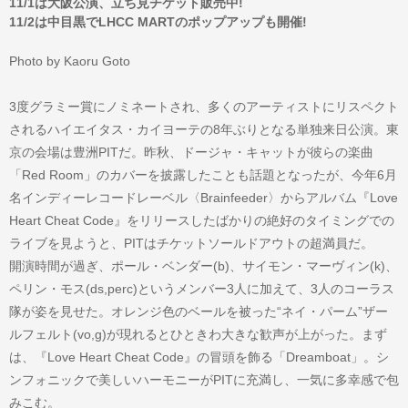
11/1は大阪公演、立ち見チケット販売中!
11/2は中目黒でLHCC MARTのポップアップも開催!
Photo by Kaoru Goto
3度グラミー賞にノミネートされ、多くのアーティストにリスペクト
されるハイエイタス・カイヨーテの8年ぶりとなる単独来日公演。東
京の会場は豊洲PITだ。昨秋、ドージャ・キャットが彼らの楽曲
「Red Room」のカバーを披露したことも話題となったが、今年6月
名インディーレコードレーベル〈Brainfeeder〉からアルバム『Love
Heart Cheat Code』をリリースしたばかりの絶好のタイミングでの
ライブを見ようと、PITはチケットソールドアウトの超満員だ。
開演時間が過ぎ、ポール・ベンダー(b)、サイモン・マーヴィン(k)、
ペリン・モス(ds,perc)というメンバー3人に加えて、3人のコーラス
隊が姿を見せた。オレンジ色のベールを被った“ネイ・パーム”ザー
ルフェルト(vo,g)が現れるとひときわ大きな歓声が上がった。まず
は、『Love Heart Cheat Code』の冒頭を飾る「Dreamboat」。シ
ンフォニックで美しいハーモニーがPITに充満し、一気に多幸感で包
みこむ。