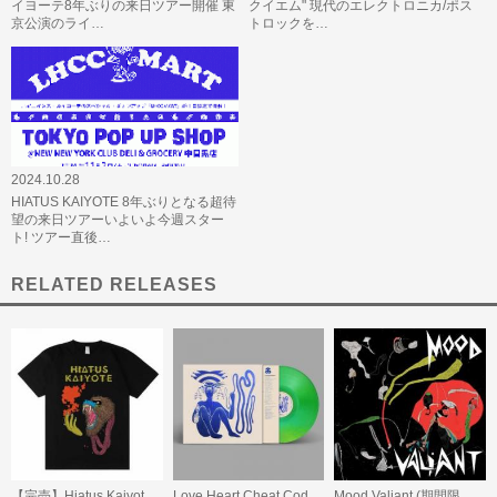
イヨーテ8年ぶりの来日ツアー開催 東
クイエム" 現代のエレクトロニカ/ポス
京公演のライ…
トロックを…
2024.10.28
HIATUS KAIYOTE 8年ぶりとなる超待
望の来日ツアーいよいよ今週スター
ト! ツアー直後…
RELATED RELEASES
【完売】Hiatus Kaiyote Mandrill T-shirt
Love Heart Cheat Code(数量限定/グロー・イン・ザ・ダーク・ヴァイナル)
Mood Valiant (期間限定スペシャル・プライス盤)