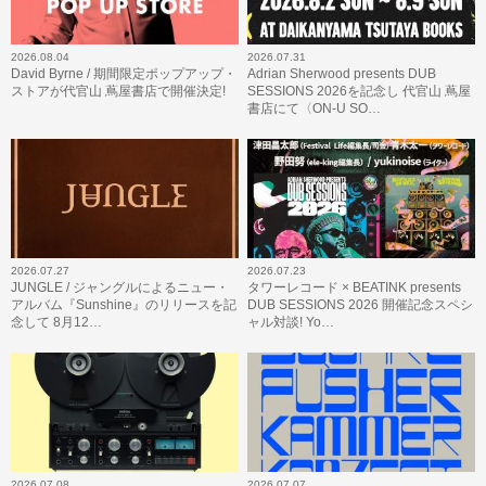
2026.08.04
2026.07.31
David Byrne / 期間限定ポップアップ・
Adrian Sherwood presents DUB
ストアが代官山 蔦屋書店で開催決定!
SESSIONS 2026を記念し 代官山 蔦屋
書店にて〈ON-U SO…
2026.07.27
2026.07.23
JUNGLE / ジャングルによるニュー・
タワーレコード × BEATINK presents
アルバム『Sunshine』のリリースを記
DUB SESSIONS 2026 開催記念スペシ
念して 8月12…
ャル対談! Yo…
2026.07.08
2026.07.07