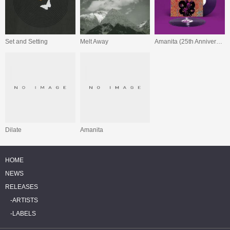
Set and Setting
Melt Away
Amanita (25th Anniversary Edition)
Dilate
Amanita
HOME
NEWS
RELEASES
ARTISTS
LABELS