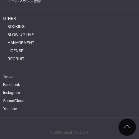
メールマガジン登録
OTHER
BOOKING
BLOW-UP LIVE
MANAGEMENT
LICENSE
RECRUIT
Twitter
Facebook
Instagram
SoundCloud
Youtube
© 2026 BEATINK.COM.