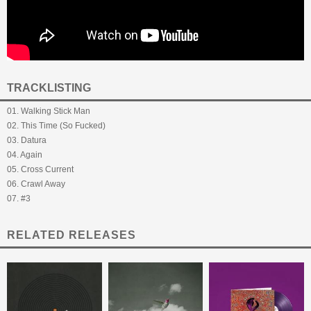
TRACKLISTING
01. Walking Stick Man
02. This Time (So Fucked)
03. Datura
04. Again
05. Cross Current
06. Crawl Away
07. #3
RELATED RELEASES