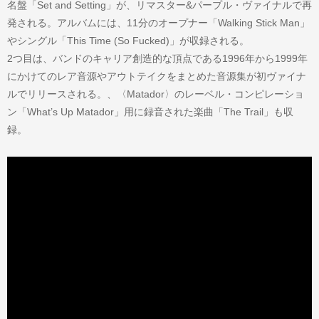
名盤「Set and Setting」が、リマスター&パープル・ヴァイナルで再
発される。アルバムには、11分のオープナー「Walking Stick Man」
やシングル「This Time (So Fucked)」が収録される。
2つ目は、バンドのキャリア創造的な頂点である1996年から1999年
にかけてのレア音源やアウトテイクをまとめた音源集が初ヴァイナ
ルでリリースされる。、〈Matador〉のレーベル・コンピレーショ
ン「What’s Up Matador」用に録音された楽曲「The Trail」も収
録。