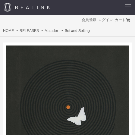
会員登録
_
ログイン
_
カート
HOME
RELEASES
Matador
Set and Setting