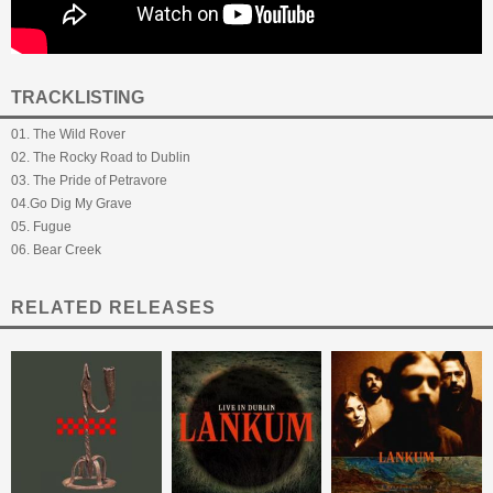
TRACKLISTING
01. The Wild Rover
02. The Rocky Road to Dublin
03. The Pride of Petravore
04.Go Dig My Grave
05. Fugue
06. Bear Creek
RELATED RELEASES