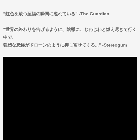
“虹色を放つ至福の瞬間に溢れている” -The Guardian
“世界の終わりを告げるように、陰鬱に、じわじわと燃え尽きて行く
中で、
強烈な恐怖がドローンのように押し寄せてくる...” -Stereogum