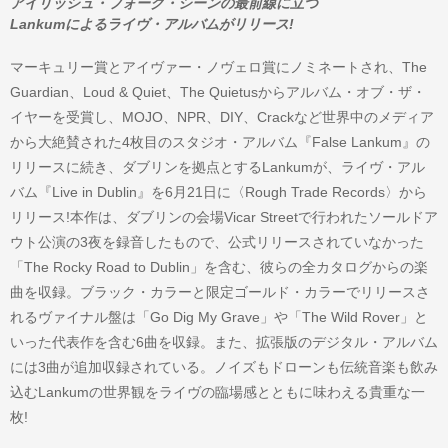
アイリッシュ・フォーク・シーンの最前線に立つ
Lankumによるライヴ・アルバムがリリース!
マーキュリー賞とアイヴァー・ノヴェロ賞にノミネートされ、The
Guardian、Loud & Quiet、The Quietusからアルバム・オブ・ザ・
イヤーを受賞し、MOJO、NPR、DIY、Crackなど世界中のメディア
から大絶賛された4枚目のスタジオ・アルバム『False Lankum』の
リリースに続き、ダブリンを拠点とするLankumが、ライヴ・アル
バム『Live in Dublin』を6月21日に〈Rough Trade Records〉から
リリース!本作は、ダブリンの会場Vicar Streetで行われたソールドア
ウト公演の3夜を録音したもので、公式リリースされていなかった
「The Rocky Road to Dublin」を含む、彼らの全カタログからの楽
曲を収録。ブラック・カラーと限定ゴールド・カラーでリリースさ
れるヴァイナル盤は「Go Dig My Grave」や「The Wild Rover」と
いった代表作を含む6曲を収録。また、拡張版のデジタル・アルバム
には3曲が追加収録されている。ノイズもドローンも伝統音楽も飲み
込むLankumの世界観をライヴの臨場感とともに味わえる貴重な一
枚!