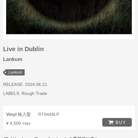
Live in Dublin
Lankum
Lankum
RELEASE: 2024.06.21
LABELS:
Rough Trade
Vinyl
輸入盤
RT0449LP
BUY
¥ 4,500 +tax