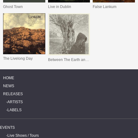
Ghost Town
Live in Dublin
False Lankum
The Livelong Day
Between The Earth and Sky
HOME
NEWS
RELEASES
ARTISTS
LABELS
EVENTS
Live Shows / Tours