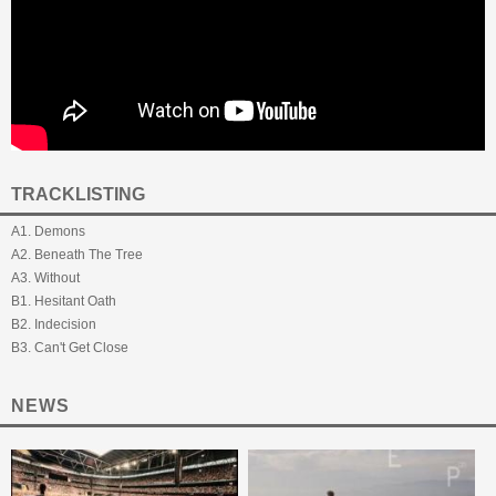
TRACKLISTING
A1. Demons
A2. Beneath The Tree
A3. Without
B1. Hesitant Oath
B2. Indecision
B3. Can't Get Close
NEWS