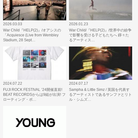
2026.03.03
2026.01.23
War Child『HELP(2)』/オアシスの
War Child/『HELP(2)』/世界中の紛争
「Acquiesce (Live from Wembley
で影響を受ける子どもたちへ 錚々た
Stadium, 28 Sept…
るアーティス…
2024.07.22
2024.07.17
FUJI ROCK FESTIVAL ’24開催直前!
Sampha & Little Simz / 英国を代表す
BEAT RECORDSからは9組が出演! フ
るアーティストであるサンファとリト
ローティング・ポ…
ル・シムズ…