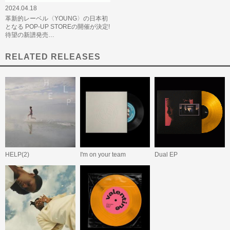
2024.04.18
革新的レーベル〈YOUNG〉の日本初
となる POP-UP STOREの開催が決定!
待望の新譜発売…
RELATED RELEASES
HELP(2)
I'm on your team
Dual EP