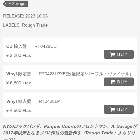
A.Savage
RELEASE: 2023.10.06
LABELS:
Rough Trade
CD
輸入盤
RT0428CD
BUY
¥ 2,200 +tax
Vinyl
限定盤
RT0428LPXE(数量限定/パープル・ヴァイナル)
BUY
¥ 6,800 +tax
Vinyl
輸入盤
RT0428LP
BUY
¥ 4,500 +tax
NYのロックバンド、Parquet Courtsのフロントマン、A. Savageが
2017年以来となるソロ2作目の最新作を〈Rough Trade〉よりリリ
ース!!