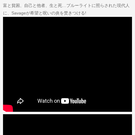
富と貧困、自己と他者、生と死…ブルーライトに照らされた現代人
に、Savageが希望と呪いの炎を焚きつける!