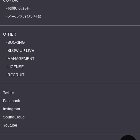
CONTACT
お問い合わせ
メールマガジン登録
OTHER
BOOKING
BLOW-UP LIVE
MANAGEMENT
LICENSE
RECRUIT
Twitter
Facebook
Instagram
SoundCloud
Youtube