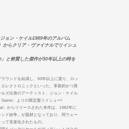
ジョン・ケイル1989年のアルバム
 Saints〉からクリア・ヴァイナルでリイシュ
つ」と称賛した傑作が30年以上の時を
ラウンドを結成し、50年以上に渡り、ロッ
、エレクトロニックといった、革新的かつ異
ールズ出身のアーティスト、ジョン・ケイル
All Saints〉よりの限定盤リイシュー!
al〉からリリースされた本作は、1982年に
ランド紛争」が題材となっており、同ウェー
よって音楽化されたもの。
唱団をバックにケールがディラン・トマスの