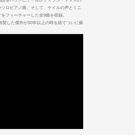
やソロピアノ曲、そして、ケイルの声とミニ
クをフィーチャーした全9曲を収録。
称賛した傑作が30年以上の時を経てついに蘇