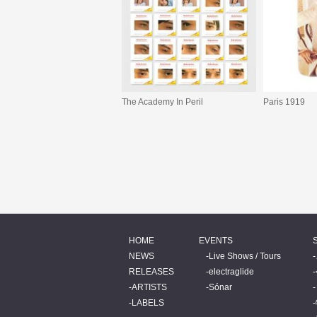
The Academy In Peril
Paris 1919
HOME
EVENTS
NEWS
Live Shows / Tours
RELEASES
electraglide
ARTISTS
Sónar
LABELS