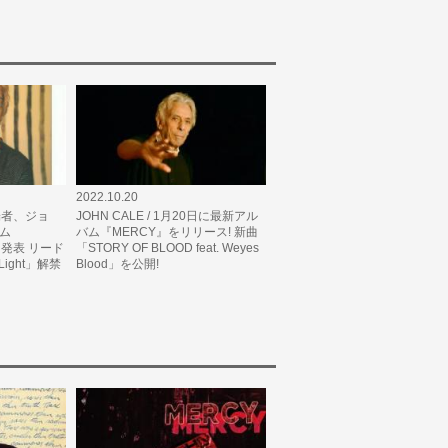
2022.10.20
異端者、ジョ
JOHN CALE / 1月20日に最新アル
ム
バム『MERCY』をリリース! 新曲
n』を発表 リード
「STORY OF BLOOD feat. Weyes
 Light」解禁
Blood」を公開!