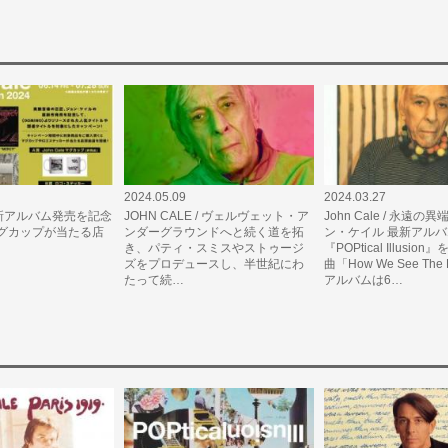
2024.05.09
2024.03.27
e最新アルバム発売を記念
JOHN CALE / ヴェルヴェット・ア
John Cale / 永遠の
グカップが当たる店
ンダーグラウンドへと続く道を拓
ン・ケイル 最新アルバ
き、パティ・スミスやストゥージ
『POPtical Illusio
ズをプロデュースし、半世紀にわ
曲「How We See The
たって続…
アルバムは6…