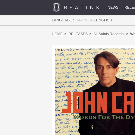
NEWS
RELE
LANGUAGE :
JAPANESE
/
ENGLISH
HOME
RELEASES
All Saints Records
Wo