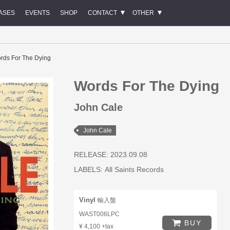
ASES
EVENTS
SHOP
CONTACT
OTHER
rds For The Dying
Words For The Dying
John Cale
John Cale
RELEASE: 2023.09.08
LABELS:
All Saints Records
Vinyl
輸入盤
WAST006LPC
BUY
¥ 4,100 +tax