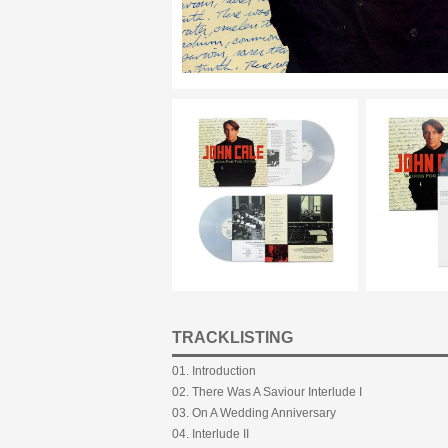
TRACKLISTING
01. Introduction
02. There Was A Saviour Interlude I
03. On A Wedding Anniversary
04. Interlude II