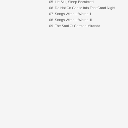
05. Lie Still, Sleep Becalmed
06. Do Not Go Gentle Into That Good Night
07. Songs Without Words. I
08. Songs Without Words. II
09. The Soul Of Carmen Miranda