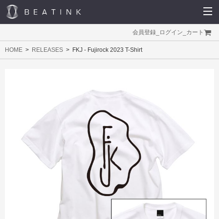
会員登録
_
ログイン
_
カート
HOME
RELEASES
FKJ - Fujirock 2023 T-Shirt