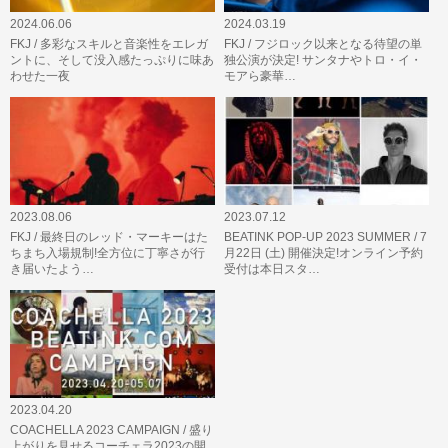
2024.06.06
2024.03.19
FKJ / 多彩なスキルと音楽性をエレガ
FKJ / フジロック以来となる待望の単
ントに、そして没入感たっぷりに味あ
独公演が決定! サンタナやトロ・イ・
わせた一夜
モアら豪華…
2023.08.06
2023.07.12
FKJ / 最終日のレッド・マーキーはた
BEATINK POP-UP 2023 SUMMER / 7
ちまち入場規制!全方位に丁寧さが行
月22日 (土) 開催決定!オンライン予約
き届いたよう…
受付は本日スタ…
2023.04.20
COACHELLA 2023 CAMPAIGN / 盛り
上がりを見せるコーチェラ2023の開