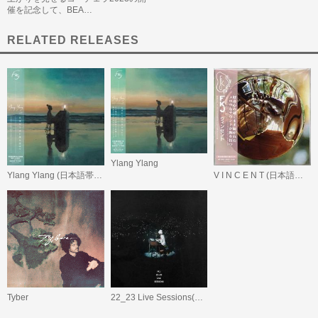
催を記念して、BEA…
RELATED RELEASES
Ylang Ylang
Ylang Ylang (日本語帯付/デラックス・エディション)
V I N C E N T (日本語帯付)
Tyber
22_23 Live Sessions(国内盤CD)