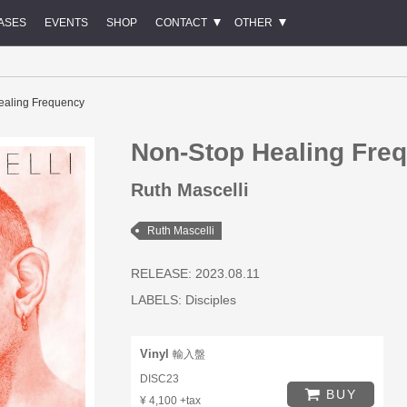
ASES
EVENTS
SHOP
CONTACT
OTHER
ealing Frequency
Non-Stop Healing Fre
Ruth Mascelli
Ruth Mascelli
RELEASE: 2023.08.11
LABELS:
Disciples
Vinyl
輸入盤
DISC23
BUY
¥ 4,100 +tax