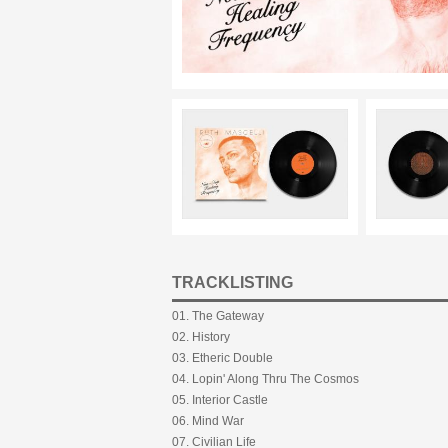
TRACKLISTING
01. The Gateway
02. History
03. Etheric Double
04. Lopin' Along Thru The Cosmos
05. Interior Castle
06. Mind War
07. Civilian Life