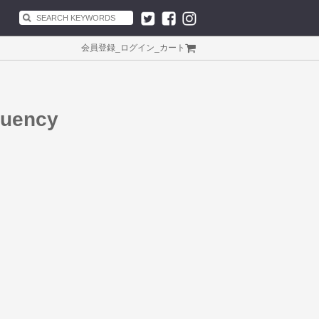
会員登録
_
ログイン
_
カート
quency