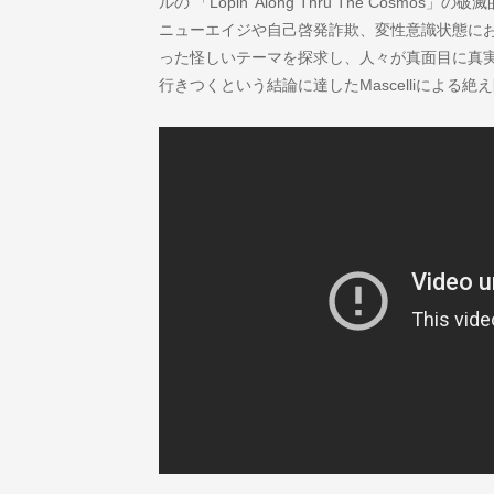
ルの 「Lopin' Along Thru The Cosmos」
ニューエイジや自己啓発詐欺、変性意識状態にお
った怪しいテーマを探求し、人々が真面目に真
行きつくという結論に達したMascelliによる