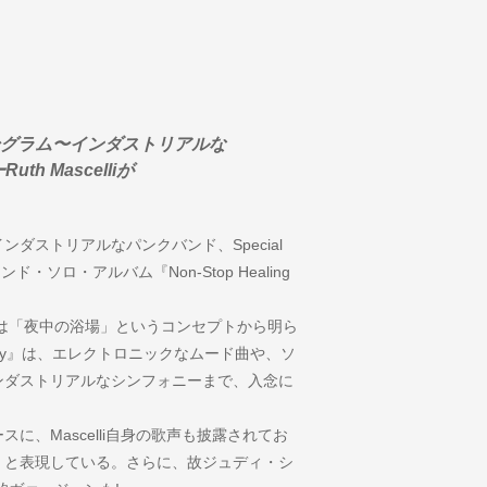
グラム〜インダストリアルな
uth Mascelliが
ダストリアルなパンクバンド、Special
セカンド・ソロ・アルバム『Non-Stop Healing
aths』は「夜中の浴場」というコンセプトから明ら
equency』は、エレクトロニックなムード曲や、ソ
ンダストリアルなシンフォニーまで、入念に
、Mascelli自身の歌声も披露されてお
」と表現している。さらに、故ジュディ・シ