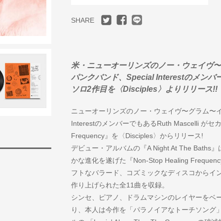
SHARE
米・ニューオーリンズのノー・ウェイヴ〜
パンクバンド、Special InterestのメンバーR
ソロ2作目を〈Disciples〉よりリリース!!
ニューオーリンズのノー・ウェイヴ〜グラム〜イン
InterestのメンバーでもあるRuth Mascelli が
Frequency』を〈Disciples〉からリリース!
デビュー・アルバムの『A Night At The B
かな進化を遂げた『Non-Stop Healing Fr
フトなバラード、コズミックなディスコからイ
作り上げられた全11曲を収録。
シンセ、ピアノ、ドラムマシンのレイヤーをベースに
り、本人は今作を「パラノイアなトーチソング