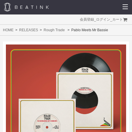
会員登録
_
ログイン
_
カート
HOME
RELEASES
Rough Trade
Pablo Meets Mr Bassie