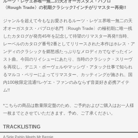
ルーツ・レゲエ界唯一無二の天才オーガスタス・パブロ
〈Rough Trade〉の初期クラシック7インチがリマスター再発!!
ジャンルを超えて今もなお愛されるルーツ・レゲエ界唯一無二の天
才オーガスタス・パブロが名門〈Rough Trade〉の極初期に唯一残
したカタログが発売45年を記念して待望のリマスター再発!!当時、
レーベルのカタログ番号2番としてリリースされた本作はホレス・ア
ンディのクラシックを郷愁感たっぷりなメロディカでなぞったイン
スト曲。今回のリイシューにあたり、当時のクラシック・スリーヴ
を再現し、デニス・ボーヴェルやマッシヴ・アタック仕事で知られ
るマルコ・ペリーによってリマスター、カッティングが施され、国
内100枚限定流通!!レゲエ・ファンのみならず音楽好き必携アイテ
ム!!
*こちらの商品は数量限定盤のため、ご予約およびご購入はお一人様
一枚までとさせていただきます。予め、ご了承ください。
TRACKLISTING
A Side Pablo Meets Mr Bassie