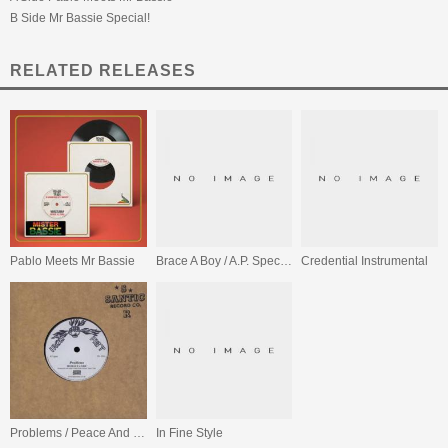
B Side Mr Bassie Special!
RELATED RELEASES
Pablo Meets Mr Bassie
Brace A Boy / A.P. Special
Credential Instrumental
Problems / Peace And Love Dub
In Fine Style