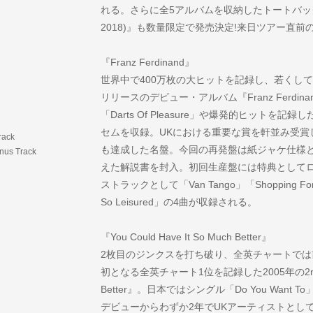
れる。さらに全5アルバムを収納したトートバッグ付
2018)』も数量限定で発売決定!来日ツアー直前の
『Franz Ferdinand』
世界中で400万枚の大ヒットを記録し、若くして
リリースのデビュー・アルバム『Franz Ferdi
「Darts Of Pleasure」や爆発的ヒットを記録し
セムを収録。UKにおける重要な賞を軒並み受賞
rack
も達成した名盤。今回の再発盤は紙ジャケ仕様
onus Track
えた解説書を封入。初回生産盤には特典として
ストラックとして「Van Tango」「Shopping For Bl
So Leisured」の4曲が収録される。
『You Could Have It So Much Better』
2枚目のジンクスを打ち破り、全英チャートでは
初となる全英チャート1位を記録した2005年の2ndアルバム
Better』。日本ではシングル「Do You Wan
デビューからわずか2年でUKアーティストとし