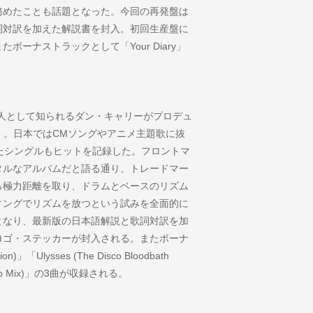
務めたことも話題となった。今回の再発盤は
詞対訳を加えた解説書を封入。初回生産盤に
ーナストラックとして「Your Diary」
人として知られるダン・キャリーがプロデュ
ght』。日本ではCMソングやアニメ主題歌に抜
s」といったシングルもヒットを記録した。フロントマ
タルなアルバムだと語る通り、トレードマー
ら極力距離を取り、ドラムとベースのリズム
ィングでリズムを放つという試みを全面的に
となり、最新版の日本語解説と歌詞対訳を加
ロゴ・ステッカーが封入される。またボーナ
n)」「Ulysses (The Disco Bloodbath
ses Dub Mix)」の3曲が収録される。