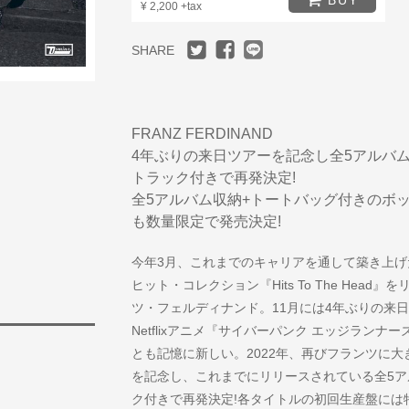
¥ 2,200 +tax
SHARE
FRANZ FERDINAND
4年ぶりの来日ツアーを記念し全5アルバム
トラック付きで再発決定!
全5アルバム収納+トートバッグ付きのボックスセ
も数量限定で発売決定!
今年3月、これまでのキャリアを通して築き上
ヒット・コレクション『Hits To The Hea
ツ・フェルディナンド。11月には4年ぶりの来
Netflixアニメ『サイバーパンク エッジラン
とも記憶に新しい。2022年、再びフランツに
を記念し、これまでにリリースされている全5
ク付きで再発決定!各タイトルの初回生産盤には