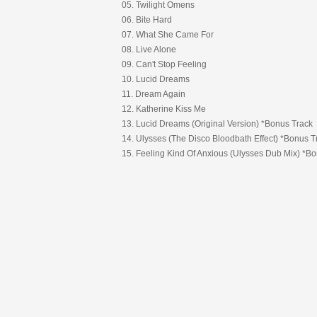
05. Twilight Omens
06. Bite Hard
07. What She Came For
08. Live Alone
09. Can't Stop Feeling
10. Lucid Dreams
11. Dream Again
12. Katherine Kiss Me
13. Lucid Dreams (Original Version) *Bonus Track
14. Ulysses (The Disco Bloodbath Effect) *Bonus T
15. Feeling Kind Of Anxious (Ulysses Dub Mix) *B