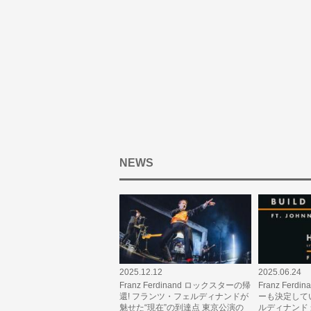
NEWS
2025.12.12
2025.06.24
Franz Ferdinand ロックスターの帰
Franz Ferd
還! フランツ・フェルディナンドが
ーも決定して
魅せた“現在”の到達点 東京公演の
ルディナンド