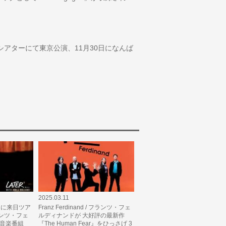
シアターにて東京公演、11月30日になんば
2025.03.11
 12月に来日ツア
Franz Ferdinand / フランツ・フェ
ンツ・フェ
ルディナンドが 大好評の最新作
気音楽番組
『The Human Fear』をひっさげ 3