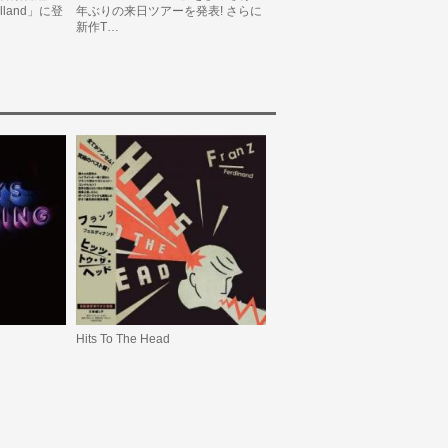
 Holland」に登
年ぶりの来日ツアーを発表! さらに
新作T…
Hits To The Head