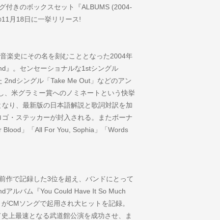
きのボックスセット『ALBUMS (2004-
11月18日に一挙リリース!
音楽史にその名を刻むこととなった2004年
nand』。センセーショナルな1stシングル
た 2ndシングル「Take Me Out」などのアン
し、米グラミー賞へのノミネートという快挙
となり、最新版の日本語解説と歌詞対訳を加
ロゴ・ステッカーが封入される。またボーナ
ood」「All For You, Sophia」「Words
前作で記録した3位を超え、バンドにとって
『You Could Have It So Much
t To」がCMソングで起用され大ヒットを記録。
て史上最速となる武道館公演を成功させ、ま