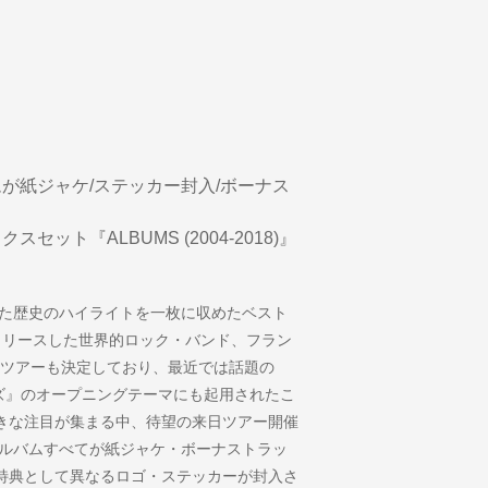
が紙ジャケ/ステッカー封入/ボーナス
ット『ALBUMS (2004-2018)』
げた歴史のハイライトを一枚に収めたベスト
d』をリリースした世界的ロック・バンド、フラン
日ツアーも決定しており、最近では話題の
ナーズ』のオープニングテーマにも起用されたこ
大きな注目が集まる中、待望の来日ツアー開催
アルバムすべてが紙ジャケ・ボーナストラッ
特典として異なるロゴ・ステッカーが封入さ