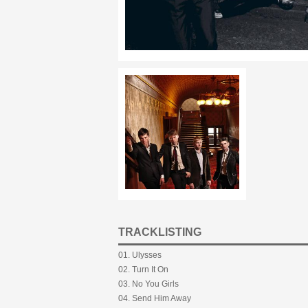
TRACKLISTING
01. Ulysses
02. Turn It On
03. No You Girls
04. Send Him Away