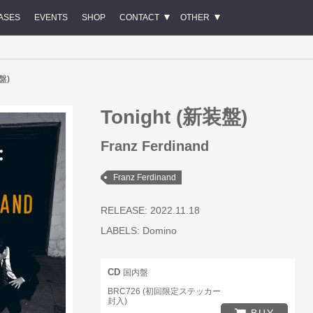
ASES
EVENTS
SHOP
CONTACT
OTHER
装盤)
Tonight (新装盤)
Franz Ferdinand
Franz Ferdinand
RELEASE: 2022.11.18
LABELS:
Domino
CD
国内盤
BRC726 (初回限定ステッカー
封入)
BUY