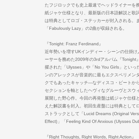
たフジロックでも史上最速でヘッドライナーを
紙ジャケ仕様となり、最新版の日本語解説と歌
は特典としてロゴ・ステッカーが封入される。またボ
「Fabulously Lazy」の2曲が収録される。
『Tonight: Franz Ferdinand』
近年勢いを増すUKインディー・シーンの仕掛け
ーサーを務めた2009年の3rdアルバム『Toni
擢された「Ulysses」や「No You Girl
ンのアレックスが音楽的に最もエクスペリメン
クでもあったキャッチ―なディスコ・ビートか
セクションを軸としたヘヴィなグルーヴとスウ
展開した野心作。今回の再発盤は紙ジャケ仕様
えた解説書を封入。初回生産盤には特典として
ストラックとして「Lucid Dreams (Original Versio
Effect)」「Feeling Kind Of Anxious (Ulys
『Right Thoughts, Right Words, Right Action』