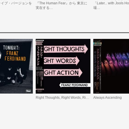
ライブ・バージョンを
『The Human Fear』から 東京に
「Later... with Jools
実在する…
場…
Right Thoughts, Right Words, Right Action
Always Ascending