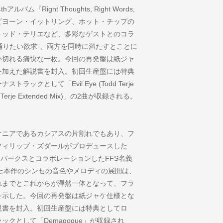
Right Thoughts, Right Words,
ョンのビヨーン・イットリング、ホット・チップの
トッド・テリエなど、多彩なゲストとのコラ
踊りたい欲求”、両方を同時に満たすとことに
い切れる痛快な一枚。今回の再発盤は紙ジャ
を加えた解説書を封入。初回生産盤には特典
クとして「Evil Eye (Todd Terje
Todd Terje Extended Mix)」の2曲が収録される。
オニアであるカシアスの片割れでもあり、フ
フィリップ・ズダールがプロデュースした
ng』。スパークスとコラボレーションしたFFS名義
られた本作のシンセの音色やメロディの展開は、
れまでとこれからが渾然一体となって、フラ
を示した。今回の再発盤は紙ジャケ仕様とな
説書を封入。初回生産盤には特典としてロ
クとして「Demagogue」が収録され