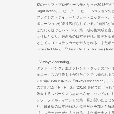
初のセルフ・プロデュース作となった2013年の4thアルバム『
Right Action』。ピーター・ビヨーン&ジ
アレクシス・テイラーとジョー・ゴッダード、
ボレーションが繰り広げられている。“知性”と“
こだわり続けるバンドの、第一期の集大成と言
ケ仕様となり、最新版の日本語解説と歌詞対訳
としてロゴ・ステッカーが封入される。またボーナストラッ
Extended Mix)」「Stand On The Horizon (
『Always Ascending』
ダフト・パンクと並ぶフレンチ・タッチのパイ
ェニックスの諸作を手がけたことでも知られる
2018年の5thアルバム『Always Ascendi
のアルバム『F・F・S』(2015) を経て届け
敬愛するスパークスも思い出させ、バンドのこ
ンツ・フェルディナンドの第二幕が開いたこと
り、最新版の日本語解説と歌詞対訳を加えた解
ゴ・ステッカーが封入される。またボーナストラッ