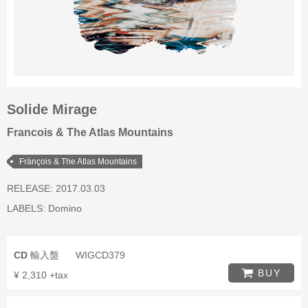
Solide Mirage
Francois & The Atlas Mountains
Frànçois & The Atlas Mountains
RELEASE: 2017.03.03
LABELS:
Domino
CD
輸入盤
WIGCD379
BUY
¥ 2,310 +tax