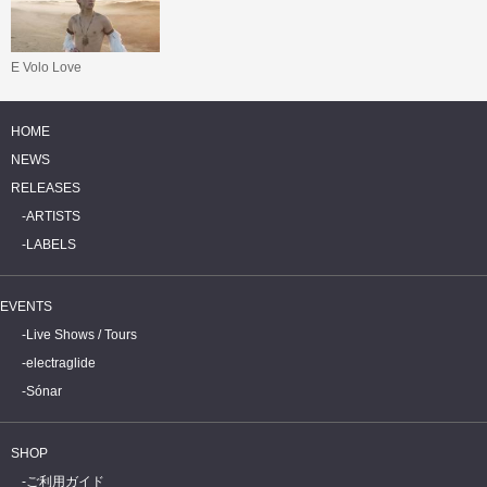
E Volo Love
HOME
NEWS
RELEASES
ARTISTS
LABELS
EVENTS
Live Shows / Tours
electraglide
Sónar
SHOP
ご利用ガイド