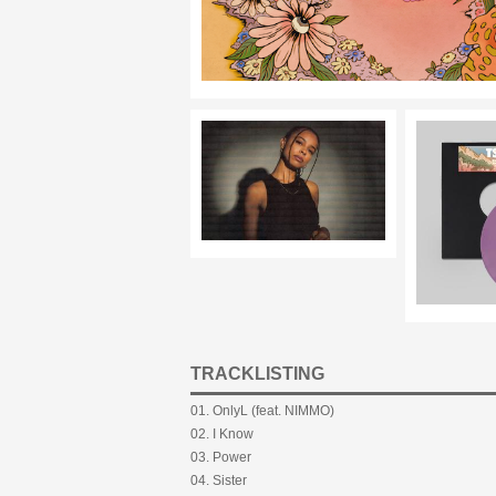
TRACKLISTING
01. OnlyL (feat. NIMMO)
02. I Know
03. Power
04. Sister