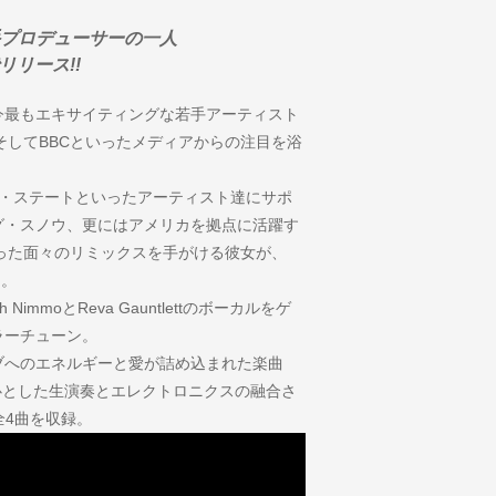
プロデューサーの一人
リリース!!
今最もエキサイティングな若手アーティスト
DJ Mag そしてBBCといったメディアからの注目を浴
ー・ステートといったアーティスト達にサポ
グ・スノウ、更にはアメリカを拠点に活躍す
といった面々のリミックスを手がける彼女が、
ス。
immoとReva Gauntlettのボーカルをゲ
ラーチューン。
ブへのエネルギーと愛が詰め込まれた楽曲
中心とした生演奏とエレクトロニクスの融合さ
全4曲を収録。