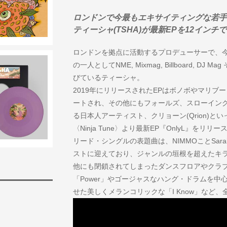
ロンドンで今最もエキサイティングな若手
ティーシャ(TSHA)が最新EPを12インチで
ロンドンを拠点に活動するプロデューサーで、
の一人としてNME, Mixmag, Billboard, 
びているティーシャ。
2019年にリリースされたEPはボノボやマリブ
ートされ、その他にもフォールズ、スローイン
る日本人アーティスト、クリョーン(Qrion)
〈Ninja Tune〉より最新EP『OnlyL』をリリー
リード・シングルの表題曲は、NIMMOことSarah N
ストに迎えており、ジャンルの垣根を超えたキ
他にも閉鎖されてしまったダンスフロアやクラ
「Power」やゴージャスなハング・ドラムを
せた美しくメランコリックな「I Know」など、