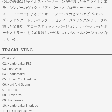
今回の再発はジャイルス・ピーターソンが発掘した英ブライトン出
身、シンガーのヴィクトリア・ポートとプロデューサーのマック
ス・ウィーラーによるデュオ、アヌーシュカとテルアビブのジャ
ズ・ファンク・トランペッター、セフィ・ジスリングがリワークを
施した楽曲や、アコースティック・バージョン、カバーといったボ
ーナストラックを追加収録した全18曲のスペシャルバージョンとな
っている。
TRACKLISTING
01. A to Z
02. Heartbreaker Pt.2
03. For A While
04. Heartbreaker
05. I Loved You Interlude
06. Hard And Strong
07. To Dust
08. I Loved You
09. Twin Peaks
10. Heartbreaker Interlude
11. Let Go (Breakdown)