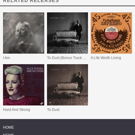
RELATED RELEASES
I Am
To Dust (Bonus Track Edition)
A Life Worth Living
Hard And Strong
To Dust
HOME