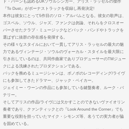
ド・バーンも認めるUKソウルシンガー、アリス・ラッセルの傑作
『To Dust』がボーナストラックを収録し再発決定!
本作は彼女にとって5作目のソロ・アルバムとなる。彼女の歌声は、
ゴスペル、ソウル、ジャズ、ファンクは勿論、それらをクロスオー
バーさせたクラブ・ミュージックなどバック・バンドやトラックを
選ばずに抜群の存在感を発揮する。
その様々なスタイルにおいて一貫してアリス・ラッセルの最大の魅
力であるヴィンテージ・ソウルのヴォーカル・スタイルを最大限に
引き出しているのは、共同作曲家でありプロデューサーのTMジュー
クによる洗練されたプロダクションである。
バックを務めるミュージシャンは、ボノボのレコーディング/ライヴ
にも参加してきたドラマー、ジャック・ベイカー。
ジェイミー・ウーンの作品にも参加している鍵盤奏者、ルーク・バ
テリー。
そしてアリスの作品/ライヴには欠かすことのできないヴァイオリン
奏者であり、クァンティックとの『Look Around the Corner』でも
重要な役割を担っていたマイク・シモンズ等、名うての実力者が脇
を固めている。