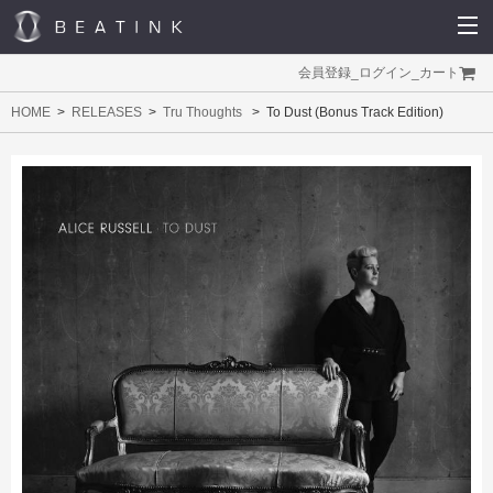
会員登録
_
ログイン
_
カート
HOME
RELEASES
Tru Thoughts
To Dust (Bonus Track Edition)