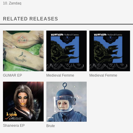
10. Zandaq
RELATED RELEASES
GUMAR EP
Medieval Femme
Medieval Femme
Shaneera EP
Brute