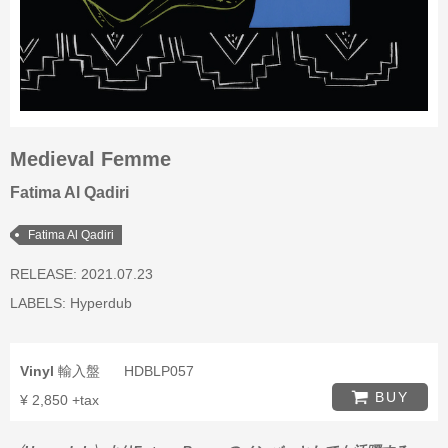
Medieval Femme
Fatima Al Qadiri
Fatima Al Qadiri
RELEASE: 2021.07.23
LABELS:
Hyperdub
Vinyl
輸入盤
HDBLP057
BUY
¥ 2,850 +tax