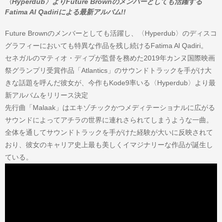
〈Hyperdub〉よりFuture Brownのメンバーとしても活躍する
Fatima Al Qadiriによる最新アルバム!!
Future Brownのメンバーとしても活躍し、〈Hyperdub〉のディスコ
グラフィーにおいても特異な作品を残し続けるFatima Al Qadiri。
セネガルのマティオ・ディプが監督を務めた2019年カンヌ国際映画
祭グランプリ受賞作品「Atlantics」のサウンドトラックを手がけ大
きな話題を呼んだ彼女が、今作もKode9率いる〈Hyperdub〉より最
新アルバムをリリース決定
先行曲「Malaak」はエキゾチックかつメディテーショナルに広がる
サウンドによってアチラの世界に連れさられてしまうような一曲。
全体を通してサウンドトラックを手がけた経験が大いに反映されて
おり、彼女のキャリア史上最も美しくイマジナリーな作品が誕生し
ている。