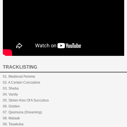
TRACKLISTING
01. Medieval Femme
02. A Certain Concubine
03. Sheba
04. Vanity
05. Stolen Kiss Of A Succubus
06. Golden
07. Qasmuna (Dreaming)
08. Malaak
09. Tasakuba