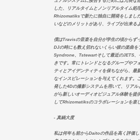
ュアルシステムに接合するためには冗長な
した、リアルタイムとノンリアルタイム処理の両
Rhizomatiksで新たに独自に開発をし
いなどのメリットがあり、ライブが出来る
僕はTravisの音楽を自分が学生の頃から
DJの時にも数え切れないくらい彼の楽曲をプレ
Syndrone、Tstewartそして最近の
きです。常にトレンドとなるグルーブやフ
ティとアイデンティティを保ちながら、最
なインスピレーションを与えてくれます。
発した4Dの撮影システムを用いて、リアル
がら新しいオーディオビジュアル体験を提供し
してRhizomatiksのコラボレーション
- 真鍋大度
私は何年も前からDaitoの作品を高く評