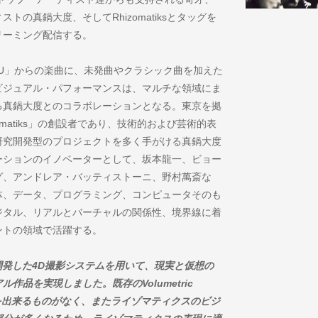
の真鍋大度、そしてRhizomatiksとタッグを
トリーミング配信する。
of U」からの楽曲に、未発曲やクラシック曲を加えた
ビジュアル・パフォーマンスは、マルチな領域にま
る真鍋大度とのコラボレーションとなる。東京を拠
matiks」の創設者であり、技術的および芸術的表
研究開発型のプロジェクトを多く手がける真鍋大度
ーションのイノベーターとして、坂本龍一、ビョー
グ、アンドレア・バッティストーニ、野村萬斎な
体、データ、プログラミング、コンピュータそのも
ジタル、リアルとバーチャルの関係性、境界線に着
ントの領域で活躍する。
matiksが開発した4D撮影システムを用いて、現実と仮想の
品を実現しました。既存のVolumetric
理を出来るものがなく、またライゾマティクスのビジ