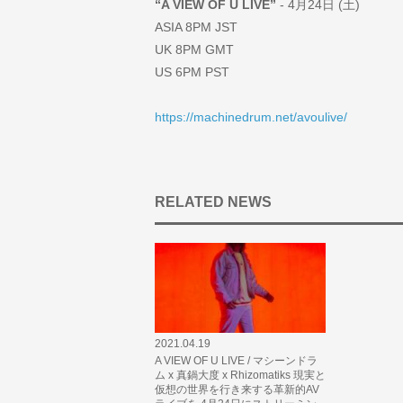
“A VIEW OF U LIVE”
- 4月24日 (土)
ASIA 8PM JST
UK 8PM GMT
US 6PM PST
https://machinedrum.net/avoulive/
RELATED NEWS
2021.04.19
A VIEW OF U LIVE / マシーンドラ
ム x 真鍋大度 x Rhizomatiks 現実と
仮想の世界を行き来する革新的AV