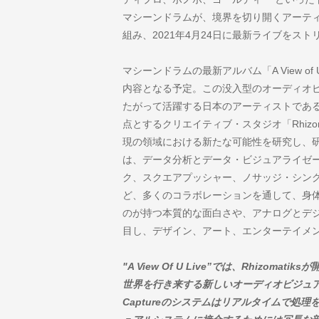
マシーンドラムが、境界を切り開くアーティスト
組み、2021年4月24日に最新ライブをス
マシーンドラムの最新アルバム「A View 
内容となる予定。この没入型のオーディオ
たがって活躍する日本のアーティストであ
点とするクリエイティブ・スタジオ「Rhizo
現の領域における新たな可能性を研究し、
は、データ分析とデータ・ビジュアライゼ
ク、スクエアプッシャー、ノサッジ・シン
ど、多くのコラボレーションを通して、身
のが持つ本質的な面白さや、アナログとデ
目し、デザイン、アート、エンターテイメ
"A View Of U Live”では、Rhizo
世界を行き来する新しいオーディオビジュアル作
Captureのシステムはリアルタイムで処