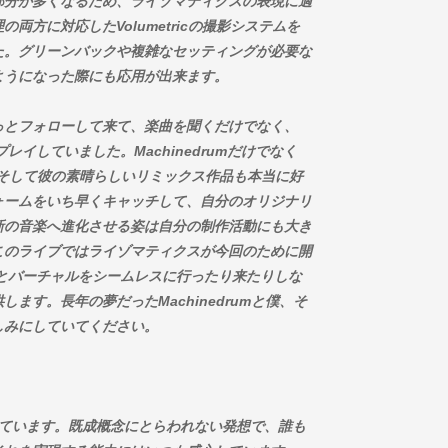
部分が多くなるため、ライゾマティクスの表現に適
方に対応したVolumetricの撮影システムを
ました。グリーンバックや複雑なセッティングが必要な
ようになった際にも応用が出来ます。
ずっとフォローして来て、楽曲を聞くだけでなく、
イしていました。Machinedrumだけでなく
JETS、そして彼の素晴らしいリミックス作品も本当に好
ォームをいち早くキャッチして、自分のオリジナリ
新の音楽へ進化させる姿は自分の制作活動にも大き
このライブではライゾマティクスが今回のために開
とバーチャルをシームレスに行ったり来たりしな
ます。長年の夢だったMachinedrumと僕、そ
を楽しみにしていてください。
価しています。既成概念にとらわれない発想で、誰も