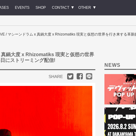
ASES
EVENTS
SHOP
CONTACT
OTHER
 U LIVE / マシーンドラム x 真鍋大度 x Rhizomatiks 現実と仮想の世界を行き来
 x 真鍋大度 x Rhizomatiks 現実と仮想の世界
4日にストリーミング配信!
NEWS
SHARE