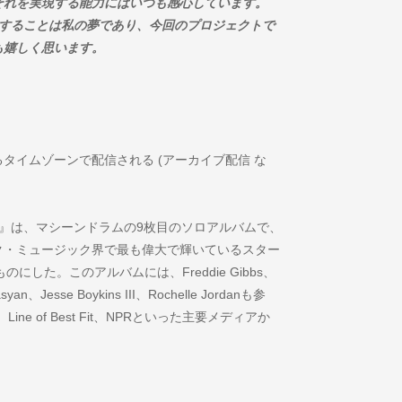
それを実現する能力にはいつも感心しています。
に仕事をすることは私の夢であり、今回のプロジェクトで
も嬉しく思います。
なるタイムゾーンで配信される (アーカイブ配信 な
 of U』は、マシーンドラムの9枚目のソロアルバムで、
ク・ミュージック界で最も偉大で輝いているスター
のにした。このアルバムには、Freddie Gibbs、
yan、Jesse Boykins III、Rochelle Jordanも参
m、Line of Best Fit、NPRといった主要メディアか