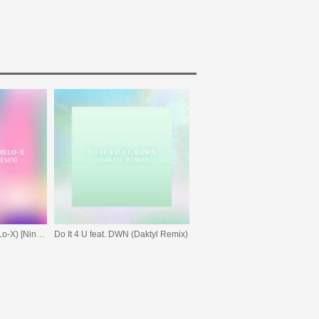
Angel Speak (feat. MeLo-X) [Nina Las Vegas Remix]
Do It 4 U feat. DWN (Daktyl Remix)