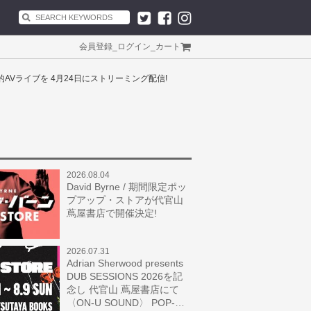
会員登録
_
ログイン
_
カート
する革新的AVライブを 4月24日にストリーミング配信!
2026.08.04
David Byrne / 期間限定ポッ
プアップ・ストアが代官山
蔦屋書店で開催決定!
2026.07.31
Adrian Sherwood presents
DUB SESSIONS 2026を記
念し 代官山 蔦屋書店にて
〈ON-U SOUND〉 POP-…