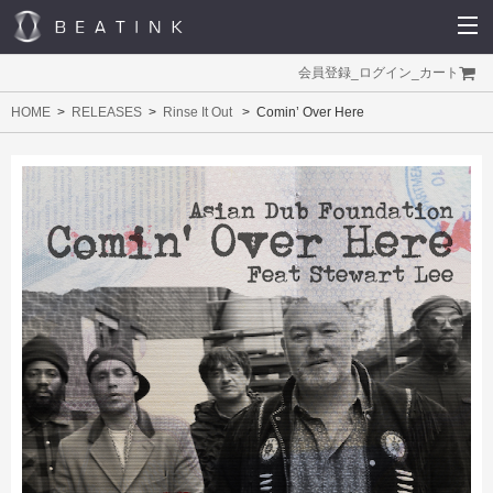
会員登録
_
ログイン
_
カート
HOME
RELEASES
Rinse It Out
Comin’ Over Here