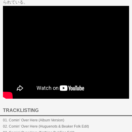
られている。
TRACKLISTING
01. Comin’ Over Here (Album Version)
02. Comin’ Over Here (Huguenots & Beaker Folk Edit)