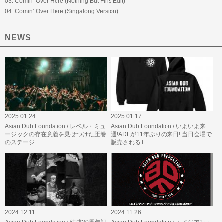
03. Comin’ Over Here (Nothing But Fins Edit)
04. Comin’ Over Here (Singalong Version)
NEWS
2025.01.24
2025.01.17
Asian Dub Foundation / レベル・ミュ
Asian Dub Foundation / いよいよ来
ージックの存在意義を見せつけた圧巻
週!ADFが11年ぶりの来日! 当日会場で
のステージ…
販売されるT…
2024.12.11
2024.11.26
Asian Dub Foundation / 結成30周年記
Asian Dub Foundation / エイジアン・