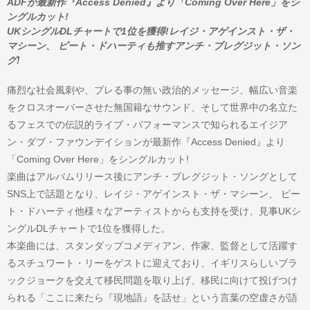
ADFが最新作『Access Denied』より「Coming Over Here」をシ
ングルカット!
UKシングルDLチャートで1位を獲得!レイジ・アゲインスト・ザ・
マシーン、 ピート・ドハーティも推すアンチ・ブレグジット・ソン
グ!
痛烈な社会風刺や、ブレる事の無い政治的メッセージ、幅広い音楽
をクロスオーバーさせた無国籍なサウンド、そして世界中の名立た
るフェスでの伝説的ライブ・パフォーマンスで知られるエイジア
ン・ダブ・ファウンデイションが最新作『Access Denied』より
「Coming Over Here」をシングルカット!
楽曲はアルバムリリース後にアンチ・ブレグジット・ソングとして
SNS上で話題となり、レイジ・アゲインスト・ザ・マシーン、 ピー
ト・ドハーティ他様々なアーティストからも支持を受け、見事UKシ
ングルDLチャートで1位を獲得した。
本楽曲には、スタンダップコメディアン、作家、監督として活躍す
るスチュワート・リーをゲストに迎えており、イギリスらしいブラ
ックジョークを交えて移民問題を取り上げ、移民に向けて投げつけ
られる「ここに来たら『現地語』を話せ」という言葉の空虚さが語