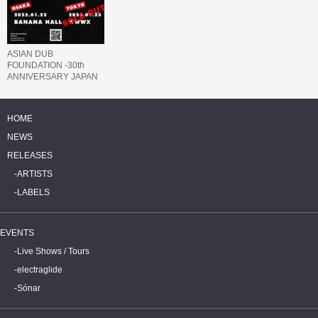
ASIAN DUB
FOUNDATION -30th
ANNIVERSARY JAPAN
TOUR-
HOME
NEWS
RELEASES
ARTISTS
LABELS
EVENTS
Live Shows / Tours
electraglide
Sónar