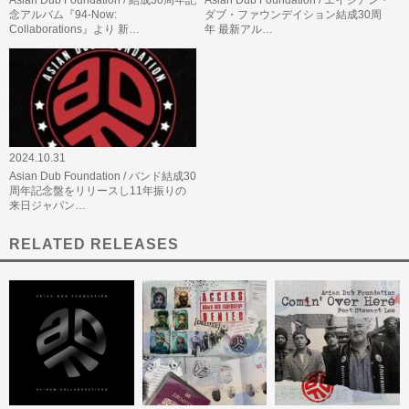
念アルバム『94-Now:
ダブ・ファウンデイション結成30周
Collaborations』より 新…
年 最新アル…
2024.10.31
Asian Dub Foundation / バンド結成30
周年記念盤をリリースし11年振りの
来日ジャパン…
RELATED RELEASES