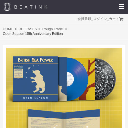
会員登録
_
ログイン
_
カート
HOME
RELEASES
Rough Trade
Open Season 15th Anniversary Edition