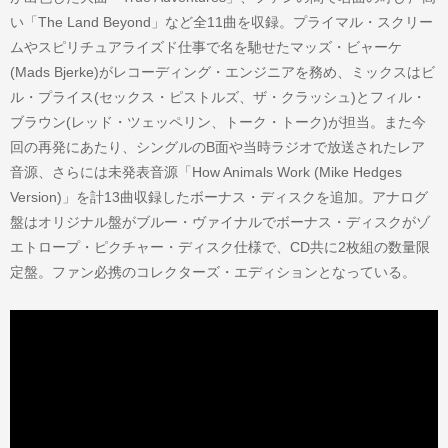
い「The Land Beyond」など全11曲を収録。プライマル・スクリー
ムやスピリチュアライズド仕事で名を馳せたマッズ・ビャーケ
(Mads Bjerke)がレコーディング・エンジニアを務め、ミックスはビ
ル・プライス(セックス・ピストルズ、ザ・クラッシュ)とフィル・
ブラウン(レッド・ツェッペリン、トーク・トーク)が担当。また今
回の再発にあたり、シングルのB面や当時ラジオで放送されたレア
音源、さらには未発表音源「How Animals Work (Mike Hedges
Version)」を計13曲収録したボーナス・ディスクを追加。アナログ
盤はオリジナル盤がブルー・ヴァイナルでボーナス・ディスクがゾ
エトロープ・ピクチャー・ディスク仕様で、CD共に2枚組の数量限
定盤。ファン必携のコレクターズ・エディションとなっている。