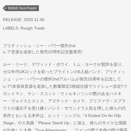
British Sea Power
RELEASE: 2020.11.06
LABELS:
Rough Trade
ブリティッシュ・シー・パワー傑作2nd
レア音源を追加した発売15周年記念盤発売!
ルー・リード、デヴィッド・ボウイ、トム・ヨークが賛辞を送り、
ゼロ年代UKロックを彩ったブライトンの6人組バンド、ブリティッ
シュ・シー・パワーの傑作2ndアルバムが発売15周年を記念して、
レア/未発表音源を追加した数量限定2枚組仕様でリイシュー決定!!フ
ロントマン、ヤン・スコット・ウィルキンソンの艶のあるハスキ
ー・ヴォイスとスミス、アズテック・カメラ、プリファヴ・スプラ
ウトの遺伝子を受け継ぐバンド・サウンドで人気を博した彼らの代
表作ともいえる本作は、ヒット・シングル「It Ended On An Oily
Stage」や人気曲「Please Stand Up」に加え、彼らのサイケな側面
が出色した大曲「True Adventures」、ファンの間で名曲の呼び声高