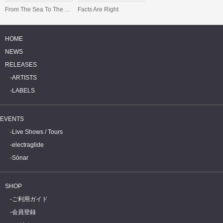
From The Sea To The Land Beyond
Facts Are Right
HOME
NEWS
RELEASES
ARTISTS
LABELS
EVENTS
Live Shows / Tours
electraglide
Sónar
SHOP
ご利用ガイド
会員登録