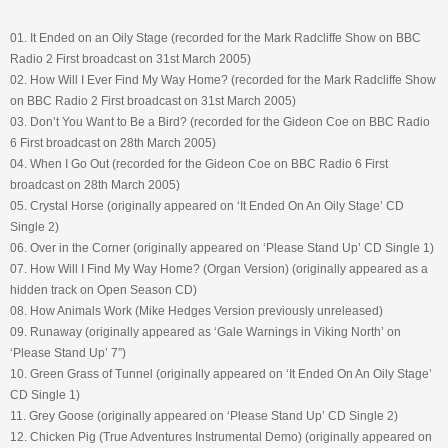
01. It Ended on an Oily Stage (recorded for the Mark Radcliffe Show on BBC
Radio 2 First broadcast on 31st March 2005)
02. How Will I Ever Find My Way Home? (recorded for the Mark Radcliffe Show
on BBC Radio 2 First broadcast on 31st March 2005)
03. Don’t You Want to Be a Bird? (recorded for the Gideon Coe on BBC Radio
6 First broadcast on 28th March 2005)
04. When I Go Out (recorded for the Gideon Coe on BBC Radio 6 First
broadcast on 28th March 2005)
05. Crystal Horse (originally appeared on ‘It Ended On An Oily Stage’ CD
Single 2)
06. Over in the Corner (originally appeared on ‘Please Stand Up’ CD Single 1)
07. How Will I Find My Way Home? (Organ Version) (originally appeared as a
hidden track on Open Season CD)
08. How Animals Work (Mike Hedges Version previously unreleased)
09. Runaway (originally appeared as ‘Gale Warnings in Viking North’ on
‘Please Stand Up’ 7”)
10. Green Grass of Tunnel (originally appeared on ‘It Ended On An Oily Stage’
CD Single 1)
11. Grey Goose (originally appeared on ‘Please Stand Up’ CD Single 2)
12. Chicken Pig (True Adventures Instrumental Demo) (originally appeared on