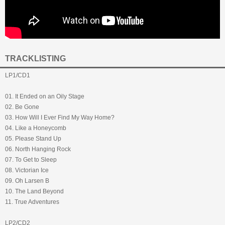
TRACKLISTING
LP1/CD1
01. It Ended on an Oily Stage
02. Be Gone
03. How Will I Ever Find My Way Home?
04. Like a Honeycomb
05. Please Stand Up
06. North Hanging Rock
07. To Get to Sleep
08. Victorian Ice
09. Oh Larsen B
10. The Land Beyond
11. True Adventures
LP2/CD2