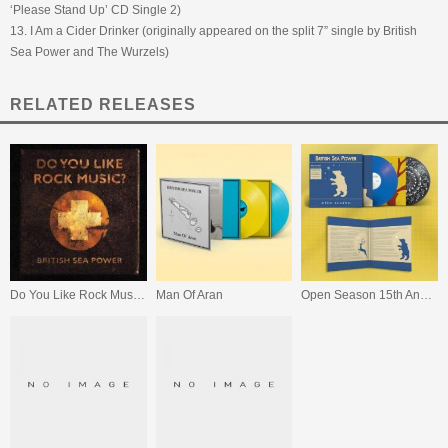
‘Please Stand Up’ CD Single 2)
13. I Am a Cider Drinker (originally appeared on the split 7” single by British
Sea Power and The Wurzels)
RELATED RELEASES
Do You Like Rock Music? (15th Anniversary Expanded Edition)
Man Of Aran
Open Season 15th Anniversary Edition