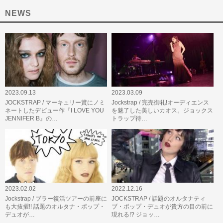
NEWS
2023.09.13
2023.03.09
JOCKSTRAP / マーキュリー賞にノミ
Jockstrap / 完売御礼!オーディエンス
ネートしたデビュー作『I LOVE YOU
を魅了した美しいカオス。ジョックス
JENNIFER B』の…
トラップ待…
2023.02.02
2022.12.16
Jockstrap / ブラー復活ツアーの前座に
JOCKSTRAP / 話題のオルタナティ
も大抜擢!! 話題のオルタナ・ポップ・
ブ・ポップ・デュオが貴方の目の前に
デュオが…
現れる!? ジョッ…