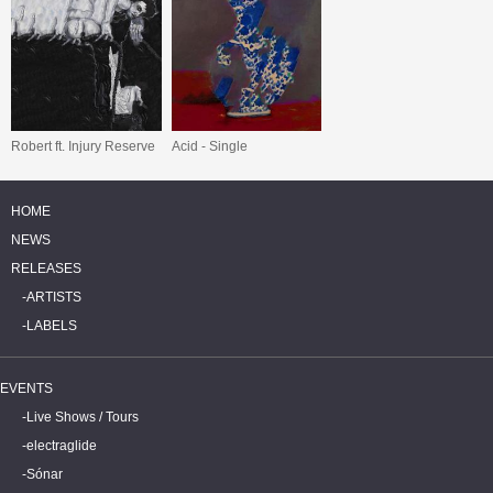
Robert ft. Injury Reserve
Acid - Single
HOME
NEWS
RELEASES
ARTISTS
LABELS
EVENTS
Live Shows / Tours
electraglide
Sónar