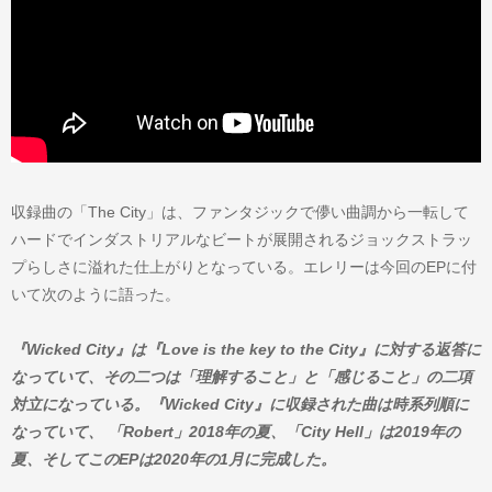
収録曲の「The City」は、ファンタジックで儚い曲調から一転して
ハードでインダストリアルなビートが展開されるジョックストラッ
プらしさに溢れた仕上がりとなっている。エレリーは今回のEPに付
いて次のように語った。
『Wicked City』は『Love is the key to the City』に対する返答に
なっていて、その二つは「理解すること」と「感じること」の二項
対立になっている。『Wicked City』に収録された曲は時系列順に
なっていて、 「Robert」2018年の夏、「City Hell」は2019年の
夏、そしてこのEPは2020年の1月に完成した。