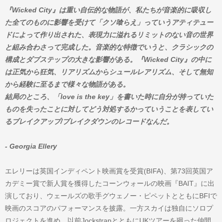
『Wicked City』は重い自伝的な物語が、私たちが音楽的に吸収し
た全てのものに影響を受けて「クソ喰らえ」っていうアティテュー
ドによって作り出された、表現力に溢れるリミットのない音の世界
と組み合わさって完成した。音楽的な特徴でいうと、クラシックの
構成とダブステップの大きな影響がある。『Wicked City』の中に
は正気から狂気、リアリズムからシュールレアリズム、そして無知
から経験に至るまで様々な物語がある。
結局のところ、「love is the key」を書いた時に自分が持っていた
ものを失ったことに対してどう対処するかっていうことを表してい
るブレイクアップ/ブレイクダウンのレコードなんだ。
- Georgia Ellery
エレリーは英国インディペント映画賞を受賞(BIFA)、第73回英国ア
カデミー賞で新人賞を獲得したコーンウォールの映画『BAIT』に出
演しており、ウェールズの歌手グウェノー・ピペットとともにBFIで
映画のスコアのパフォーマンスを披露。一方スカイは独自にソロプ
ロジェクトを進め、以前JockstrapとともにUKツアーを廻った仲間