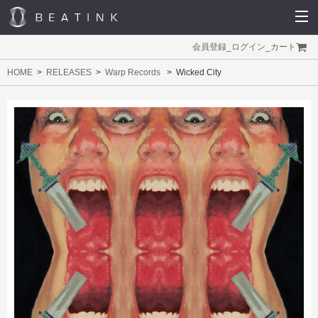
会員登録
_
ログイン
_
カート
HOME
RELEASES
Warp Records
Wicked City