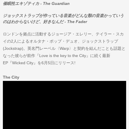
催眠性エキゾティカ - The Guardian
ジョックストラップが作っている音楽がどんな類の音楽かっていう
のはわからないけど、好きなんだ - The Fader
ロンドンを拠点に活動するジョージア・エレリー、テイラー・スカ
イの2人によるオルタナ・ポップ・デュオ、ジョックストラップ
(Jockstrap)。英名門レーベル〈Warp〉と契約を結んだことも話題と
なった彼らが前作『Love is the key to the City』に続く最新
EP『Wicked City』を6月5日にリリース!
The City