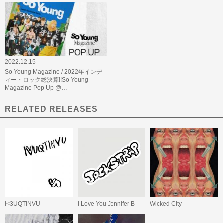
2022.12.15
So Young Magazine / 2022年インデ
ィー・ロック総決算!!So Young
Magazine Pop Up @…
RELATED RELEASES
I<3UQTINVU
I Love You Jennifer B
Wicked City