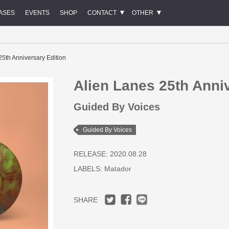
ASES
EVENTS
SHOP
CONTACT
OTHER
25th Anniversary Edition
Alien Lanes 25th Anni
Guided By Voices
Guided By Voices
RELEASE: 2020.08.28
LABELS:
Matador
SHARE