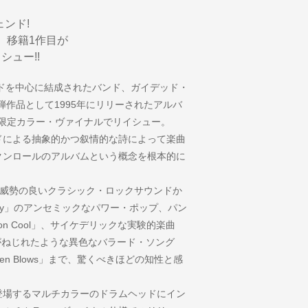
ンド!
r〉移籍1作目が
シュー!!
ードを中心に結成されたバンド、ガイデッド・
1弾作品として1995年にリリーされたアルバ
て数量限定カラー・ヴァイナルでリイシュー。
ドによる抽象的かつ叙情的な詩によって楽曲
クンロールのアルバムという概念を根本的に
re」のような威勢の良いクラシック・ロックサウンドか
otor Away」のアンセミックなパワー・ポップ、パン
Son Cool」、サイケデリックな実験的楽曲
てテープがねじれたような異色なバラード・ソング
「Chicken Blows」まで、驚くべきほどの知性と感
。
登場するマルチカラーのドラムヘッドにイン