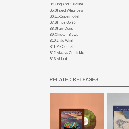
B4.King And Caroline
B5.Striped White Jets
B6.Ex-Supermodel
B7.Blimps Go 90
B8.Straw Dogs
B9.Chicken Blows
B10.Little Whirl
B11.My Cool Son
B12.Always Crush Me
B13.Alright
RELATED RELEASES