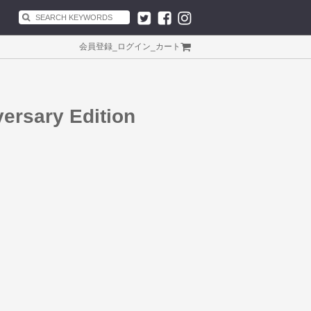
会員登録
_
ログイン
_
カート
versary Edition