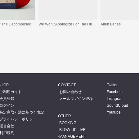
Of The Decomposed
We Won’t Apologize For The Human Race/The Unsinkable Fats Domino
Alien Lanes
SHOP
CONTACT
Twitter
ご利用ガイド
お問い合わせ
Facebook
会員登録
メールマガジン登録
Instagram
ログイン
SoundCloud
特定商取引法に基づく表記
Youtube
OTHER
プライバシーポリシー
BOOKING
運営会社
BLOW-UP LIVE
利用規約
MANAGEMENT