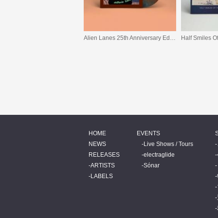
Alien Lanes 25th Anniversary Edition
Half Smiles 
HOME
EVENTS
NEWS
Live Shows / Tours
RELEASES
electraglide
ARTISTS
Sónar
LABELS