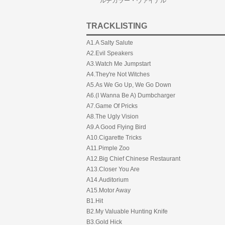
ルチカラー・ヴァイナル
TRACKLISTING
A1.A Salty Salute
A2.Evil Speakers
A3.Watch Me Jumpstart
A4.They're Not Witches
A5.As We Go Up, We Go Down
A6.(I Wanna Be A) Dumbcharger
A7.Game Of Pricks
A8.The Ugly Vision
A9.A Good Flying Bird
A10.Cigarette Tricks
A11.Pimple Zoo
A12.Big Chief Chinese Restaurant
A13.Closer You Are
A14.Auditorium
A15.Motor Away
B1.Hit
B2.My Valuable Hunting Knife
B3.Gold Hick