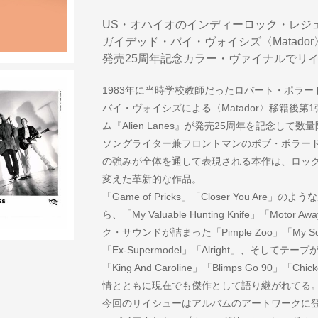
US・オハイオのインディーロック・レジェ
ガイデッド・バイ・ヴォイシズ〈Matado
発売25周年記念カラー・ヴァイナルでリイ
1983年に当時学校教師だったロバート・ポラ
バイ・ヴォイシズによる〈Matador〉移籍後第
ム『Alien Lanes』が発売25周年を記念し
ソングライター兼フロントマンのボブ・ポラー
の強みが全体を通して表現される本作は、ロッ
変えた革新的な作品。
「Game of Pricks」「Closer You A
ら、「My Valuable Hunting Knife」「M
ク・サウンドが詰まった「Pimple Zoo」「My 
「Ex-Supermodel」「Alright」、そし
「King And Caroline」「Blimps Go 90」
情とともに現在でも傑作として語り継がれてる
今回のリイシューはアルバムのアートワークに