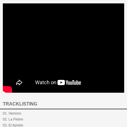
TRACKLISTING
01. Vamono
02. La Fiebre
03. El Aprieto