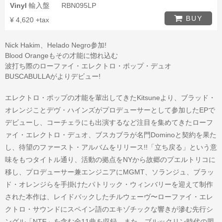
Vinyl
輸入盤
RBN095LP
BUY
¥ 4,620 +tax
Nick Hakim、Helado Negro参加!
Blood Orangeもその才能に惚れ込む
波打ち際のローファイ・エレクトロ・ポップ・デュオ
BUSCABULLAが
よりデビュー!
エレクトロ・ポップの才能を輩出してきたKitsuneより、ブラッド・
オレンジことデヴ・ハインズがプロデューサーとして参加したEPで
デビューし、コーチェラにも出演するなど注目を集めてきたローフ
ァイ・エレクトロ・デュオ、ブスカブラが名門Dominoと契約を果た
し、待望のファースト・アルバムをリリース!!「立ち戻る」という意
味をもつタイトル通り、活動の拠点をNYから故郷のプエルトリコに
移し、プロデューサー兼エンジニアにMGMT、ソランジュ、ブラッ
ド・オレンジらを手掛けたパトリック・ウィンバリーを迎えて制作
された本作は、レイドバックしたチルウェーヴ〜ローファイ・エレ
クトロ・サウンドにスペイン語のエキゾチックな響きが滲む先行シ
ングル「NTE」を含む全11曲を収録。また、ブルックリン時代の盟