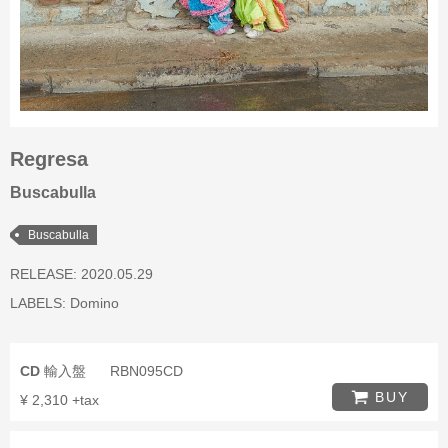
Regresa
Buscabulla
Buscabulla
RELEASE: 2020.05.29
LABELS:
Domino
CD
輸入盤
RBN095CD
BUY
¥ 2,310 +tax