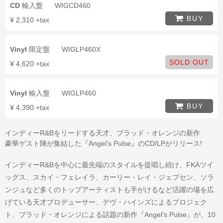
CD
輸入盤
WIGCD460
BUY
¥ 2,310 +tax
Vinyl
限定盤
WIGLP460X
SOLD OUT
¥ 4,620 +tax
Vinyl
輸入盤
WIGLP460
BUY
¥ 4,390 +tax
インディーR&Bをリードする天才、ブラッド・オレンジの新作
豪華ゲスト陣が集結した『Angel’s Pulse』のCD/LPがリリース!
インディーR&Bを中心に最先端のスタイルを提唱し続け、FKAツイ
ッグス、スカイ・フェレイラ、カーリー・レイ・ジェプセン、ソラ
ンジュなど多くのトップアーティストも手がけるなど活躍の場を広
げている天才プロデューサー、デヴ・ハインズによるプロジェク
ト、ブラッド・オレンジによる話題の新作『Angel’s Pulse』が、10