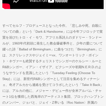
すべてセルフ・プロデュースとなった今作。「悲しみや死、自殺に
ついての曲」という「Dark & Handsome」には今年フジロックで賞
賛を浴びたトロ・イ・モワ、アフリカ系詩人のダドリー・ランドー
ルが、1960年代初頭に発生した教会爆破事件と、少年の愛について
綴った詩「Ballad of Birmingham」に曲をつけた「Birmingham」に
は、スクリレックスやジェイミーxx、ワンオートリック・ポイン
ト・ネヴァーも絶賛するチェリストでシンガーのケルシー・ルーと
R&Bシンガー、イアン・イザイア、ピクシーズや初期N.E.R.D.のよ
うなサウンドを意識したという「Tuesday Feeling (Choose To
Stay)」には、新世代R&Bシンガーとして注目を集めるティナーシ
ェ、奇才アルカから連絡を受けてコラボしたという「Take It Back」
には、アルカの他に、メジャー・デビュー作が全米アルバム・チャ
ート1位を獲得した西海岸のアーティスト集団、ブロックハンプトン
のメンバー、ジョバと、ジェイ・Z率いる〈Roc Nation〉所属の