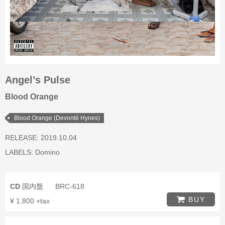
Angel’s Pulse
Blood Orange
Blood Orange (Devonté Hynes)
RELEASE: 2019.10.04
LABELS:
Domino
CD
国内盤
BRC-618
BUY
¥ 1,800 +tax