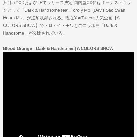
月4日にCDおよびLPでリリース決定!国内盤CDにはボーナストラッ
クとして「Dark & Handsome feat. Toro y Moi (Dev's Sad Swan
Hours Mix」が追加収録される。現在YouTubeの人気企画【A
COLORS SHOW】でトロ・イ・モワとのコラボ曲「Dark &
Handsome」が公開されている。
Blood Orange - Dark & Handsome | A COLORS SHOW