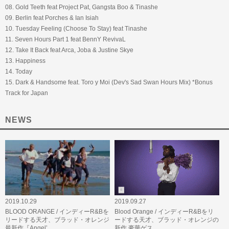
08. Gold Teeth feat Project Pat, Gangsta Boo & Tinashe
09. Berlin feat Porches & Ian Isiah
10. Tuesday Feeling (Choose To Stay) feat Tinashe
11. Seven Hours Part 1 feat BennY RevivaL
12. Take It Back feat Arca, Joba & Justine Skye
13. Happiness
14. Today
15. Dark & Handsome feat. Toro y Moi (Dev's Sad Swan Hours Mix) *Bonus
Track for Japan
NEWS
2019.10.29
2019.09.27
BLOOD ORANGE / インディーR&Bを
Blood Orange / インディーR&Bをリ
リードする天才、ブラッド・オレンジ
ードする天才、ブラッド・オレンジの
最新作『Angel’…
新作 豪華ゲス…