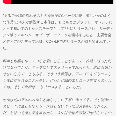
"まるで意識の流れそのものを日記の1ページに映し出したかのよう
な作品"と本人が解説する本作は、もともとはブラッド・オレンジに
とって初めてのミックステープとして7月にリリースされ、ガーディ
アン紙でアルバム・オブ・ザ・ウィークを獲得するなど、主要音楽
メディアがこぞって絶賛。CDやLPでのリリースが待ち望まれてい
た。
何年も作品を作っていると癖になることがあって、友達に送っただ
けになってたり、テープにしてストリートで配ったり、誰にも聴か
せないなんてこともある。そういう音源は、アルバムをリリースし
た後に作られることが多い。作った作品のエピローグ的なものとし
てね。そして今回は… リリースすることにした。
今作は他のアルバム作品と同じくらい丁寧に作ってる。でも制作の
スピードに合わせてリリースはしないように自分を制してきたん
だ。とはいえ俺も年を重ねたし、人生は予想不可能で恐ろしいもの