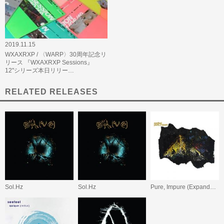
2019.11.15
WXAXRXP / 〈WARP〉30周年記念リ
リース 『WXAXRXP Sessions』
12"シリーズ本日リリー…
RELATED RELEASES
Sol.Hz
Sol.Hz
Pure, Impure (Expanded Edition)