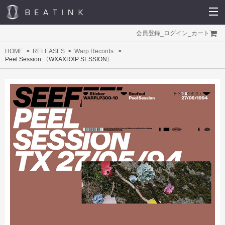
会員登録
_
ログイン
_
カート
HOME
RELEASES
Warp Records
Peel Session 〈WXAXRXP SESSION〉