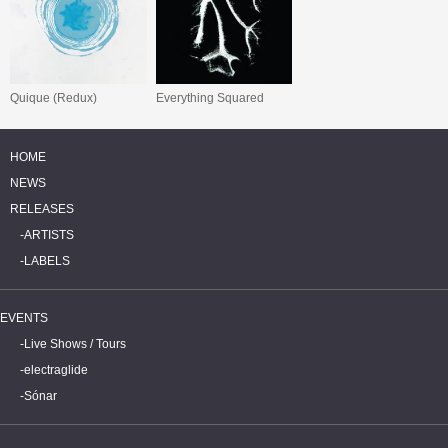
Quique (Redux)
Everything Squared
HOME
NEWS
RELEASES
ARTISTS
LABELS
EVENTS
Live Shows / Tours
electraglide
Sónar