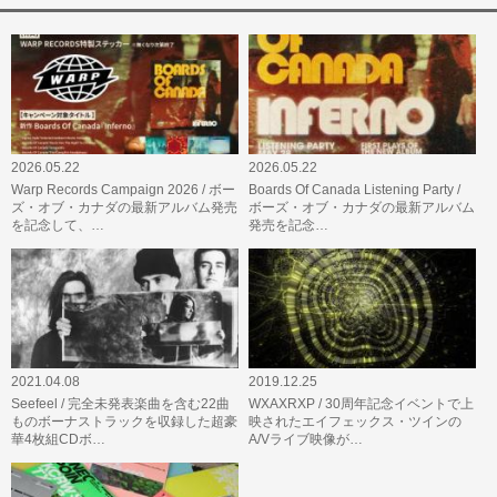
2026.05.22
2026.05.22
Warp Records Campaign 2026 / ボー
Boards Of Canada Listening Party /
ズ・オブ・カナダの最新アルバム発売
ボーズ・オブ・カナダの最新アルバム
を記念して、…
発売を記念…
2021.04.08
2019.12.25
Seefeel / 完全未発表楽曲を含む22曲
WXAXRXP / 30周年記念イベントで上
ものボーナストラックを収録した超豪
映されたエイフェックス・ツインの
華4枚組CDボ…
A/Vライブ映像が…