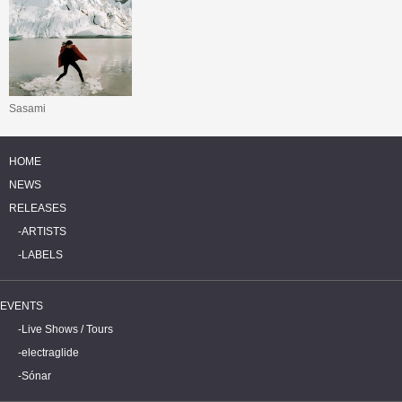
Sasami
HOME
NEWS
RELEASES
ARTISTS
LABELS
EVENTS
Live Shows / Tours
electraglide
Sónar