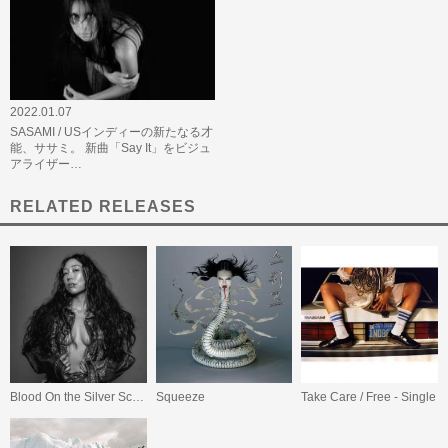
2022.01.07
SASAMI / USインディーの新たなる才
能、ササミ。 新曲「Say It」をビジュ
アライザー…
RELATED RELEASES
Blood On the Silver Screen
Squeeze
Take Care / Free - Single