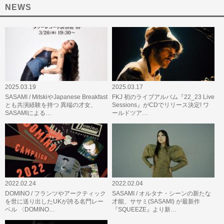
NEWS
2025.03.19
2025.03.17
SASAMI / MitskiやJapanese Breakfast
FKJ 初のライブアルバム『22_23 Live
とも共演経験を持つ 異端の才女、
Sessions』がCDでリリース決定! ワ
SASAMIによる…
ールドツア…
2022.02.24
2022.02.04
DOMINO / フランツやアークティック
SASAMI / オルタナ・シーンの新たな
を世に送り出したUKが誇る名門レー
才能、ササミ(SASAMI) が最新作
ベル 〈DOMINO…
『SQUEEZE』より新…