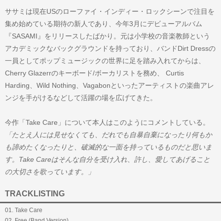
ササミは現在USのローファイ・インディー・ロックシーンで注目を
集め始めている期待の新人であり、今年3月にデビューアルバム
『SASAMI』をリリースしたばかり。元は小学校の音楽教師という
アカデミックなバックグラウンドを持っており、バンドDirt Dressの
一員としてポップミュージックの世界に足を踏み入れてからは、
Cherry Glazerrのキーボード/ボーカリストを務め、 Curtis
Harding、Wild Nothing、Vagabonといったアーティストの楽曲アレ
ンジを手がけるなどして活躍の場を広げてきた。
今作「Take Care」について本人はこのようにコメントしている。
「たとえ人には見せなくても、だれでも自暴自棄になったり何もか
も諦めたくなったりと、破滅的な一面を持っているものだと思いま
す。Take Careはそんな自分を受け入れ、許し、愛してあげること
の大切さを歌っています。」
TRACKLISTING
01. Take Care
02. Free (Band Version)