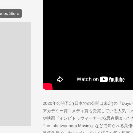
unes Store
2020年公開予定(日本での公開は未定)の『Days Of 
アカデミー賞コメディ賞も受賞している人気コメディ・ド
や映画『インビトゥウィーナーズ/思春期まっただ
The Inbetweeners Movie)』などで
監督作品で、大人になっていく様子を鋭く観察