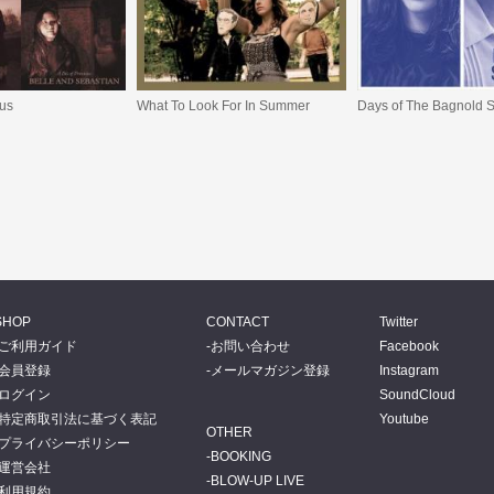
ous
What To Look For In Summer
Days of The Bagnold
SHOP
CONTACT
Twitter
ご利用ガイド
お問い合わせ
Facebook
会員登録
メールマガジン登録
Instagram
ログイン
SoundCloud
特定商取引法に基づく表記
Youtube
OTHER
プライバシーポリシー
BOOKING
運営会社
BLOW-UP LIVE
利用規約