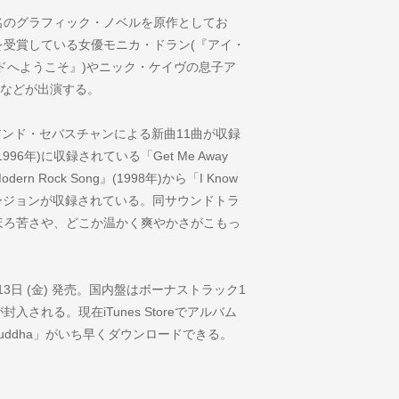
名のグラフィック・ノベルを原作としてお
受賞している女優モニカ・ドラン(『アイ・
ドへようこそ』)やニック・ケイヴの息子ア
)などが出演する。
にはベル・アンド・セバスチャンによる新曲11曲が収録
r』(1996年)に収録されている「Get Me Away
a Modern Rock Song』(1998年)から「I Know
されたバージョンが収録されている。同サウンドトラ
ほろ苦さや、どこか温かく爽やかさがこもっ
は、9月13日 (金) 発売。国内盤はボーナストラック1
れる。現在iTunes Storeでアルバム
Buddha」がいち早くダウンロードできる。