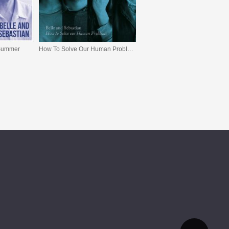
 Summer
How To Solve Our Human Problems (Part 3)