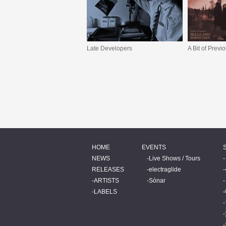
Late Developers
A Bit of Previ
HOME
EVENTS
NEWS
Live Shows / Tours
RELEASES
electraglide
ARTISTS
Sónar
LABELS