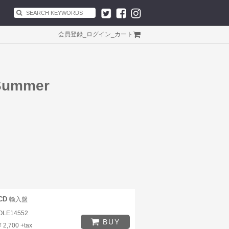
会員登録
_
ログイン
_
カート
 Summer
CD
輸入盤
OLE14552
BUY
¥ 2,700 +tax