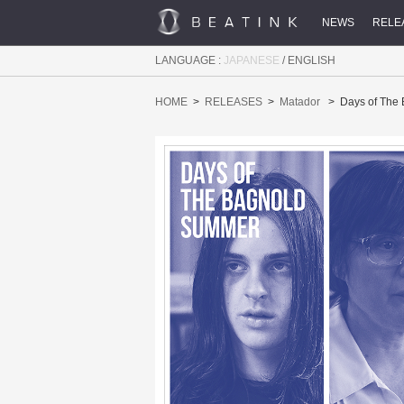
NEWS
RELE
LANGUAGE :
JAPANESE
/
ENGLISH
HOME
RELEASES
Matador
Days of The