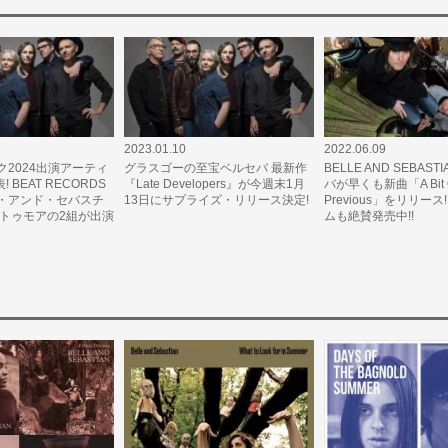
2023.01.10
2022.06.09
2024出演アーティ
グラスゴーの至宝ベルセバ 最新作
BELLE AND SEBASTI
 BEAT RECORDS
『Late Developers』が今週末1月
バが早くも新曲「A Bit 
・アンド・セバスチ
13日にサプライズ・リリース決定!
Previous」をリリース
・トゥモアの2組が出演
ムも絶賛発売中!!