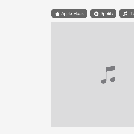
Apple Music
Spotify
iT