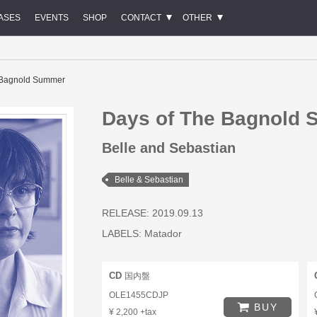
ASES
EVENTS
SHOP
CONTACT
OTHER
 Bagnold Summer
Days of The Bagnold
Belle and Sebastian
Belle & Sebastian
RELEASE: 2019.09.13
LABELS:
Matador
CD
国内盤
OLE1455CDJP
BUY
¥ 2,200 +tax