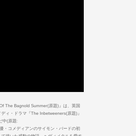
The Bagnold Summer(原題)』は、英国
ラマ『The Inbetweeners(原題)』
中(原題:
知られる英俳優・コメディアンのサイモン・バードの初
して描いた感動の物語。ヘヴィメタルを愛す