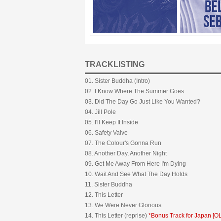
TRACKLISTING
01. Sister Buddha (Intro)
02. I Know Where The Summer Goes
03. Did The Day Go Just Like You Wanted?
04. Jill Pole
05. I'll Keep It Inside
06. Safety Valve
07. The Colour's Gonna Run
08. Another Day, Another Night
09. Get Me Away From Here I'm Dying
10. Wait And See What The Day Holds
11. Sister Buddha
12. This Letter
13. We Were Never Glorious
14. This Letter (reprise)
*Bonus Track for Japan [