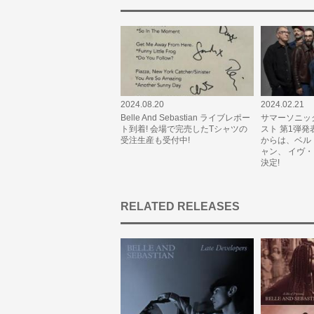
2024.08.20
2024.02.21
Belle And Sebastian ライブレポー
サマーソニック
ト到着! 会場で完売したTシャツの
スト 第1弾発表!
受注生産も受付中!
からは、ベル
ャン、 イヴ
決定!
RELATED RELEASES