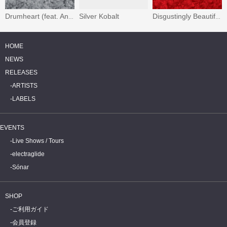
Silver Kobalt
Drumheart (feat. Anil Sebastian)
Disgustingly Beautiful (feat. Isa Kurz)
HOME
NEWS
RELEASES
ARTISTS
LABELS
EVENTS
Live Shows / Tours
electraglide
Sónar
SHOP
ご利用ガイド
会員登録