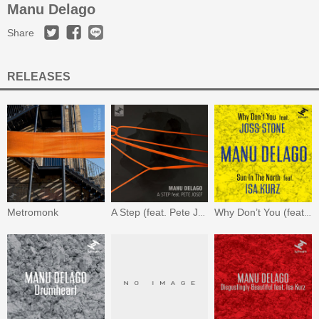
Manu Delago
Share
RELEASES
Metromonk
A Step (feat. Pete Josef)
Why Don’t You (feat. Joss Stone) / Sun In the North (feat. Isa Kurz)