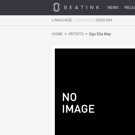
NEWS
RELE
LANGUAGE :
JAPANESE
/
ENGLISH
HOME
ARTISTS
Ego Ella May