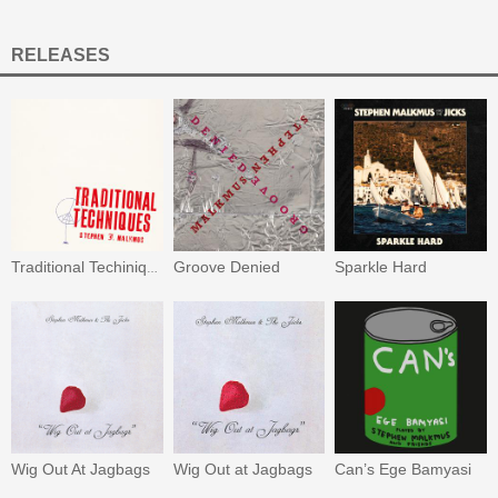
RELEASES
Groove Denied
Sparkle Hard
Traditional Techiniques
Wig Out At Jagbags
Wig Out at Jagbags
Can’s Ege Bamyasi