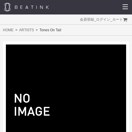
会員登録
_
ログイン
_
カート
HOME
ARTISTS
Tones On Tail