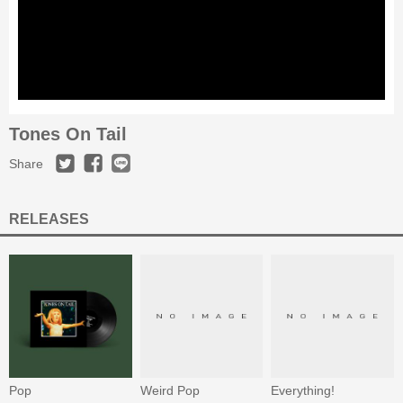
Tones On Tail
Share
RELEASES
Pop
Weird Pop
Everything!