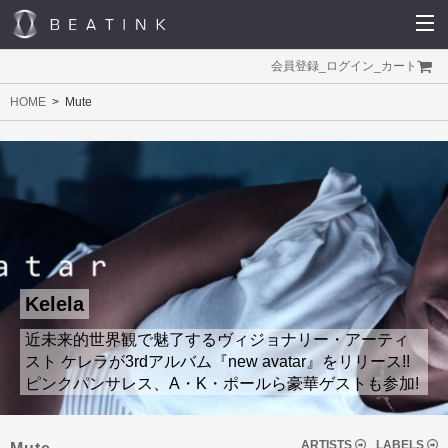
会員登録
_
ログイン
_
カート
HOME
Mute
Kelela
近未来的世界観で魅了するヴィジョナリー・アーティ
スト ケレラが3rdアルバム『new avatar』をリリース!!
ピンクパンサレス、A・K・ポールら豪華ゲストも参加!
ARTISTS
LABELS