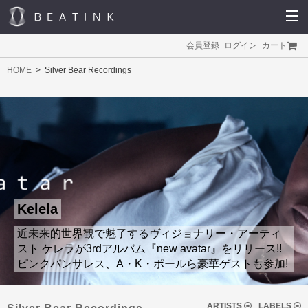
会員登録
_
ログイン
_
カート
HOME
Silver Bear Recordings
Kelela
近未来的世界観で魅了するヴィジョナリー・アーティ
スト ケレラが3rdアルバム『new avatar』をリリース!!
ピンクパンサレス、A・K・ポールら豪華ゲストも参加!
ARTISTS
LABELS