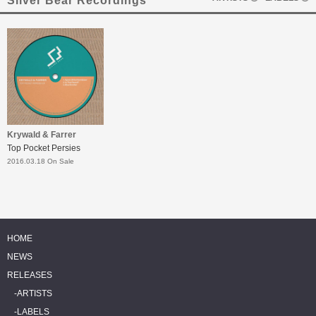
Silver Bear Recordings
Krywald & Farrer
Top Pocket Persies
2016.03.18 On Sale
HOME
NEWS
RELEASES
ARTISTS
LABELS