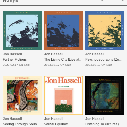
Ndeya
Jon Hassell
Jon Hassell
Jon Hassell
Further Fictions
The Living City [Live at the Winter Garden 17 September 1989]
Psychogeography [Zones Of Feeling]
2023.02.17 On Sale
2023.02.17 On Sale
2023.02.17 On Sale
Jon Hassell
Jon Hassell
Jon Hassell
Seeing Through Sound (Pentimento Volume Two)
Vernal Equinox
Listening To Pictures (Pentimento Volume One)