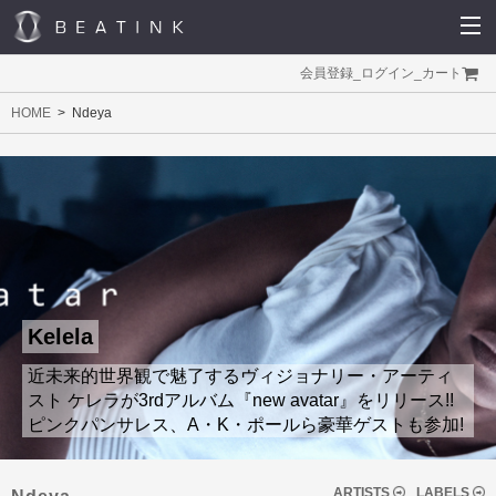
会員登録
_
ログイン
_
カート
HOME
Ndeya
Kelela
近未来的世界観で魅了するヴィジョナリー・アーティ
スト ケレラが3rdアルバム『new avatar』をリリース!!
ピンクパンサレス、A・K・ポールら豪華ゲストも参加!
ARTISTS
LABELS