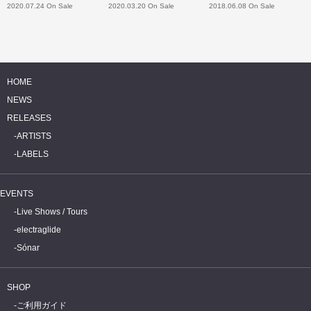
2020.07.24 On Sale
2020.03.20 On Sale
2018.06.08 On Sale
HOME
NEWS
RELEASES
ARTISTS
LABELS
EVENTS
Live Shows / Tours
electraglide
Sónar
SHOP
ご利用ガイド