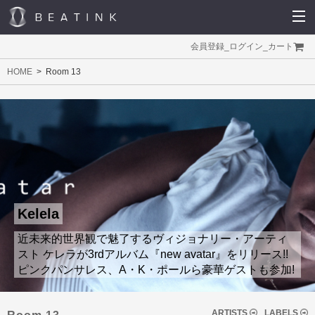
会員登録
_
ログイン
_
カート
HOME
Room 13
Kelela
近未来的世界観で魅了するヴィジョナリー・アーティ
スト ケレラが3rdアルバム『new avatar』をリリース!!
ピンクパンサレス、A・K・ポールら豪華ゲストも参加!
ARTISTS
LABELS