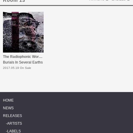
Room 13
The Radiophonic Workshop
Burials In Several Earths
2017.05.19 On Sale
HOME
NEWS
RELEASES
ARTISTS
LABELS