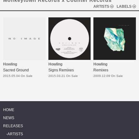
Monkeytown Records x Counter Records
ARTISTS
LABELS
Howling
Howling
Howling
Sacred Ground
Signs Remixes
Remixes
2015.05.04 On Sale
2015.03.21 On Sale
2009.12.09 On Sale
HOME
NEWS
RELEASES
ARTISTS