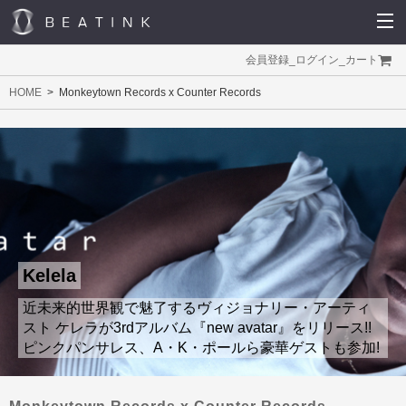
会員登録
_
ログイン
_
カート
HOME
Monkeytown Records x Counter Records
Kelela
近未来的世界観で魅了するヴィジョナリー・アーティ
スト ケレラが3rdアルバム『new avatar』をリリース!!
ピンクパンサレス、A・K・ポールら豪華ゲストも参加!