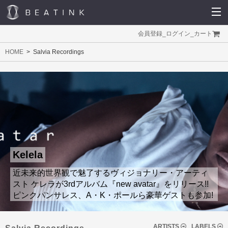
会員登録
_
ログイン
_
カート
HOME
Salvia Recordings
Kelela
近未来的世界観で魅了するヴィジョナリー・アーティ
スト ケレラが3rdアルバム『new avatar』をリリース!!
ピンクパンサレス、A・K・ポールら豪華ゲストも参加!
ARTISTS
LABELS