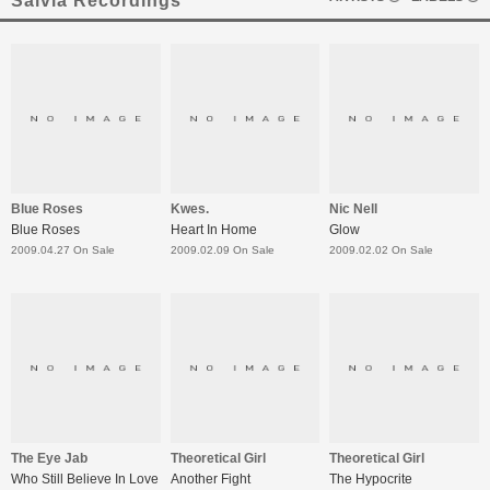
Salvia Recordings
Blue Roses
Kwes.
Nic Nell
Blue Roses
Heart In Home
Glow
2009.04.27 On Sale
2009.02.09 On Sale
2009.02.02 On Sale
The Eye Jab
Theoretical Girl
Theoretical Girl
Who Still Believe In Love
Another Fight
The Hypocrite