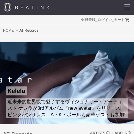
会員登録
_
ログイン
_
カート
HOME
AT Records
Kelela
近未来的世界観で魅了するヴィジョナリー・アーティ
スト ケレラが3rdアルバム『new avatar』をリリース!!
ピンクパンサレス、A・K・ポールら豪華ゲストも参加!
ARTISTS
LABELS