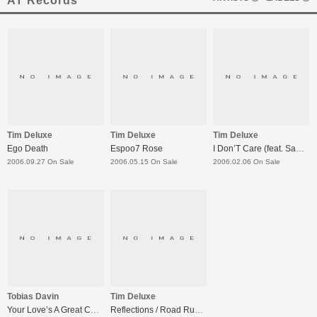
AT Records
Tim Deluxe
Tim Deluxe
Tim Deluxe
Ego Death
Espoo7 Rose
I Don’T Care (feat. Sam Obernik)
2006.09.27 On Sale
2006.05.15 On Sale
2006.02.06 On Sale
Tobias Davin
Tim Deluxe
Your Love’s A Great Color On Me
Reflections / Road Runner