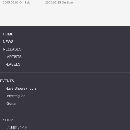
2005.09.06 On Sale
2005.06.25 On Sale
HOME
NEWS
RELEASES
ARTISTS
LABELS
EVENTS
Live Shows / Tours
electraglide
Sónar
SHOP
ご利用ガイド