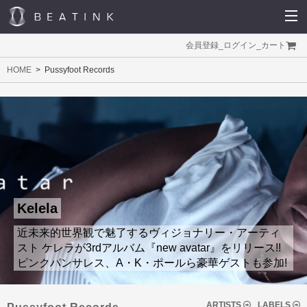
会員登録
_
ログイン
_
カート
HOME
Pussyfoot Records
Kelela
近未来的世界観で魅了するヴィジョナリー・アーティ
スト ケレラが3rdアルバム『new avatar』をリリース!!
ピンクパンサレス、A・K・ポールら豪華ゲストも参加!
ARTISTS
LABELS