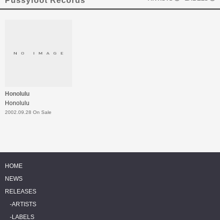
Pussyfoot Records
Honolulu
Honolulu
2002.09.28 On Sale
HOME
NEWS
RELEASES
ARTISTS
LABELS