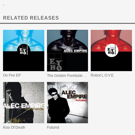
-
RELATED RELEASES
On Fire EP
Robot L.O.V.E
The Golden Foretaste Of Heaven
Kiss Of Death
Futurist