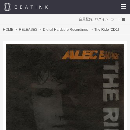
会員登録
_
ログイン
_
カート
HOME
RELEASES
Digital Hardcore Recordings
The Ride [CD1]