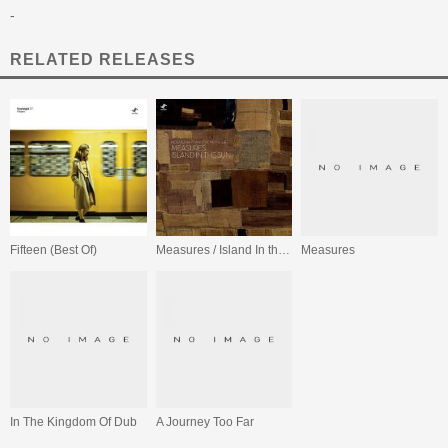
-
RELATED RELEASES
Fifteen (Best Of)
Measures / Island In the Sun
Measures
In The Kingdom Of Dub
A Journey Too Far