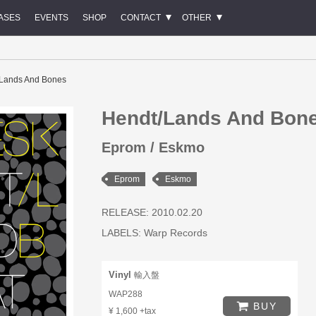
ASES
EVENTS
SHOP
CONTACT
OTHER
Lands And Bones
Hendt/Lands And Bon
Eprom / Eskmo
Eprom
Eskmo
RELEASE: 2010.02.20
LABELS:
Warp Records
Vinyl
輸入盤
WAP288
BUY
¥ 1,600 +tax