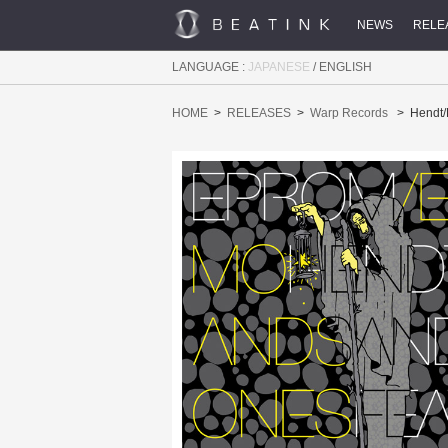
NEWS
RELE
LANGUAGE :
JAPANESE
/
ENGLISH
HOME
RELEASES
Warp Records
Hendt/