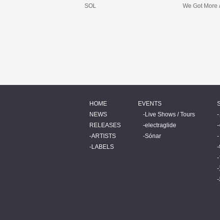
SOL
We Got More 
HOME
EVENTS
NEWS
Live Shows / Tours
RELEASES
electraglide
ARTISTS
Sónar
LABELS