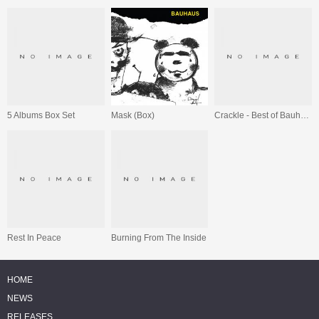
5 Albums Box Set
Mask (Box)
Crackle - Best of Bauhaus
Rest In Peace
Burning From The Inside
HOME
NEWS
RELEASES