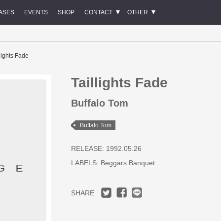
ASES
EVENTS
SHOP
CONTACT
OTHER
llights Fade
Taillights Fade
Buffalo Tom
Buffalo Tom
RELEASE: 1992.05.26
LABELS:
Beggars Banquet
SHARE