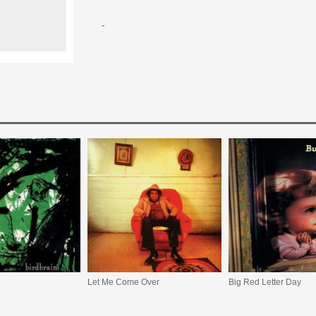
-
Let Me Come Over
Big Red Letter Day