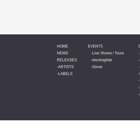
HOME
EVENTS
NEWS
Live Shows / Tours
RELEASES
electraglide
ARTISTS
Sónar
LABELS
© 2026 BEATINK.COM.