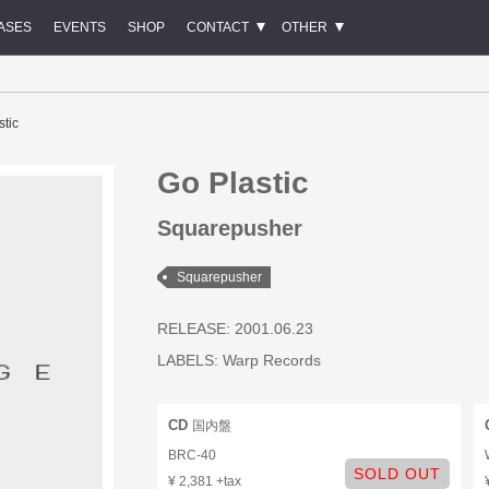
ASES
EVENTS
SHOP
CONTACT
OTHER
stic
Go Plastic
Squarepusher
Squarepusher
RELEASE: 2001.06.23
LABELS:
Warp Records
CD
国内盤
BRC-40
SOLD OUT
¥ 2,381 +tax