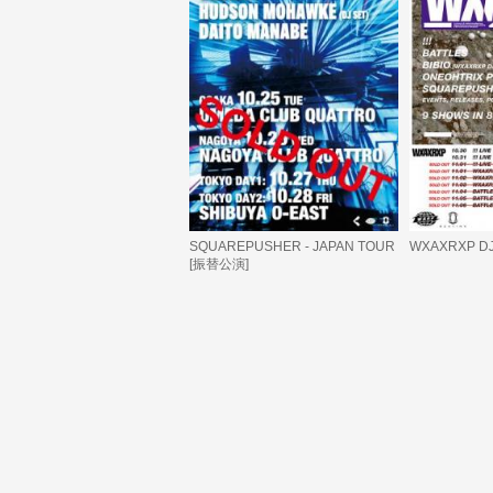
SQUAREPUSHER - JAPAN TOUR
WXAXRXP D
[振替公演]