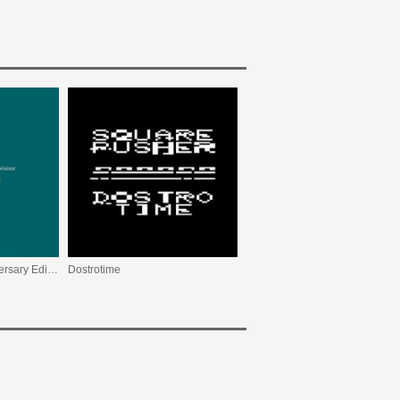
Ultravisitor (20th Anniversary Edition)
Dostrotime