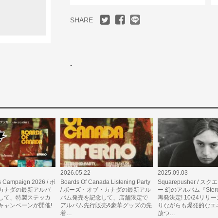
SHARE
-
2026.05.22
2025.09.03
 Campaign 2026 / ボ
Boards Of Canada Listening Party
Squarepusher / 
カナダの最新アルバ
/ ボーズ・オブ・カナダの最新アル
ー 幻のアルバム『Stere
して、特製ステッカ
バム発売を記念して、店舗限定で
再発決定! 10/24リリ
キャンペーンが開催!
アルバム先行販売&豪華グッズの先
りながらも爆発的なエ
着…
放つ…