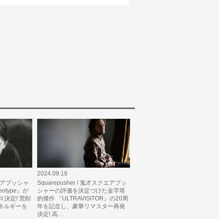
2024.09.19
スクエアプッシャ
Squarepusher / 鬼才スクエアプッ
otype』が
シャーの評価を決定づけた金字塔
ース決定! 荒削
的傑作 『ULTRAVISITOR』の20周
ネルギーを
年を記念し、豪華リマスター再発
決定! 高…