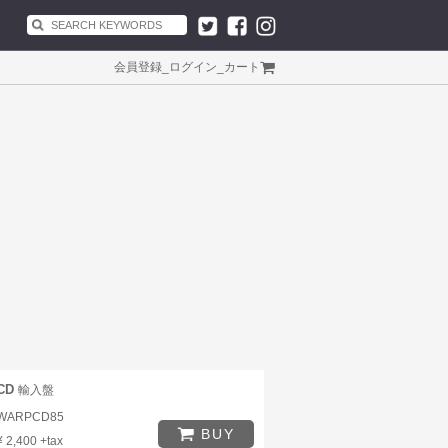
会員登録
_
ログイン
_
カート
CD
輸入盤
WARPCD85
BUY
¥ 2,400 +tax