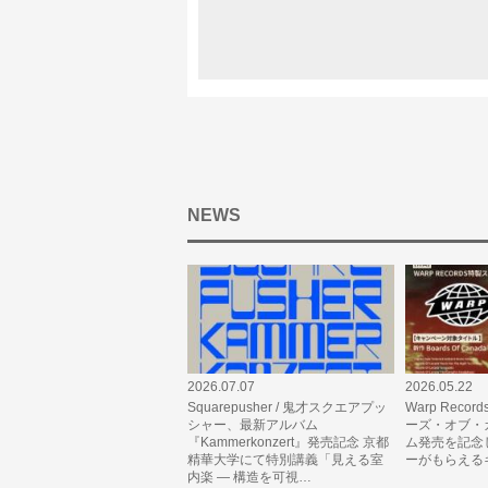
NEWS
2026.07.07
2026.05.22
Squarepusher / 鬼才スクエアプッ
Warp Records
シャー、最新アルバム
ーズ・オブ・
『Kammerkonzert』発売記念 京都
ム発売を記念
精華大学にて特別講義「見える室
ーがもらえる
内楽 — 構造を可視…